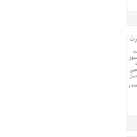
رت
ضت
 48 عاما لكسور
مين
صيل