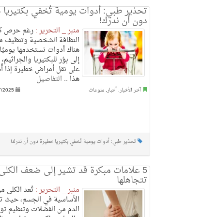
تحذير طبي: أدوات يومية تُخفي بكتيريا 
دون أن ندرك!
منبر _ التحرير :
رغم حرص كث
النظافة الشخصية وتنظيف مناز
هناك أدوات نستخدمها يوميًا
إلى بؤر للبكتيريا والجراثيم، 
على نقل أمراض خطيرة إذا أُه
هذا ..
التفاصيل
آخر الأخبار
,
أخبار
,
منوعات
7/2025
تحذير طبي: أدوات يومية تُخفي بكتيريا خطيرة دون أن ندرك!
5 علامات مبكرة قد تشير إلى ضعف الكلى..
تتجاهلها
منبر _ التحرير :
تُعد الكلى م
الأساسية في الجسم، حيث ت
الدم من الفضلات وتنظيم توا