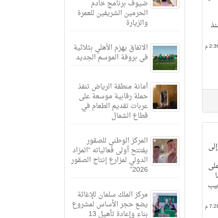
ضيوف برنامج خادم
الحرمين الشريفين للعمرة
والزيارة
نذ
الاتفاق يهزم الأهلي بثلاثية
في بروفة الموسم الجديد
أمانة منطقة الرياض تنفذ
حملة رقابية موسعة على
عربات تقديم الطعام في
قطاع الشمال
المركز الوطني للصقور
لى
يفتتح أولى فعالياته “المزاد
الدولي لمزارع إنتاج الصقور
لى
2026”
غيب
مركز الملك سلمان للإغاثة
يضع حجر الأساس لمشروع
بناء وإعادة تأهيل 13