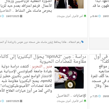
فها، تبدأ
الصورة النمطية للرياضيين ورجال
هور، ما قد
الأعمال. فرغم اعترافه بعدم حبه للريا
يحرص ماسك على النشاط ..
التفاصي
18/0
8:44 م
آخر الأخبار
,
أخبار
,
منوعات
19/07/2025
8:18 م
رغم انشغاله.. هكذا يحافظ إيلون ماسك على صحته دون هوس بالرياضة أو الحم
 في أول
دراسة : جين “npmA2” يحوّل البكتيريا إلى كائن
كف!”
مقاومة للمضادات الحيوية
مواقع
منبر _ التحرير :
كشفت دراسة دولية
تابعيه
بقيادة جامعة كمبلوتنسي الإسبانية ع
ا كُلّف للمرة
الانتشار الواسع لجين بكتيري خطير ي
اء في مسجد
npmA2، يمنح البكتيريا مقاومة شبه
مّ". وقال
كاملة لمضادات "الأمينوغليكوزيدات"،
والتي تُعدّ من أبرز خيارات العلاج الأخ
للإصابات ..
التفاصيل
28/0
7:25 م
آخر الأخبار
,
أخبار
,
منوعات
18/07/2025
5:05 م