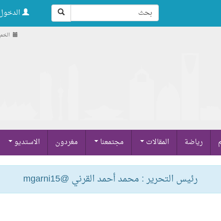
الدخول 
الخميس , 21 
م
رياضة
المقالات
مجتمعنا
مغردون
الاستديو
رئيس التحرير : محمد أحمد القرني @mgarni15