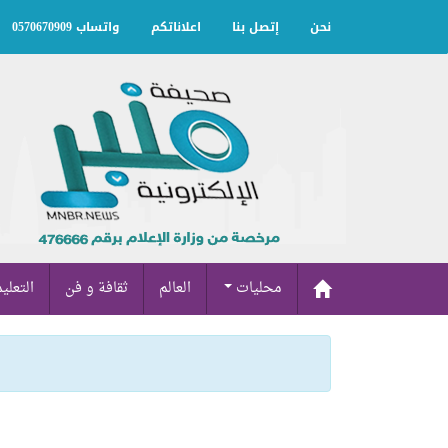
نحن
إتصل بنا
اعلاناتكم
واتساب 0570670909
محليات
العالم
ثقافة و فن
التعلي