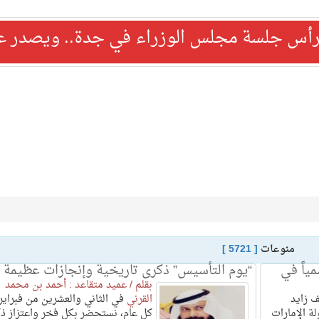
رأس جلسة مجلس الوزراء في جدة.. ويصدر عدد
منوعات
[ 5721 ]
ياً في
“يوم التأسيس” ذكرى تاريخية وإنجازات عظيمة
بقلم / عميد متقاعد : أحمد بن محمد
 زايد
القرني
في الثاني والعشرين من فبراير
ة الإمارات
كل عام، نستحضر بكل فخر واعتزاز ذ