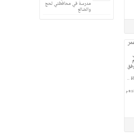
مدرسة في محافظتي لحج
والضالع
مر
71 عامًا، وفق
 ..