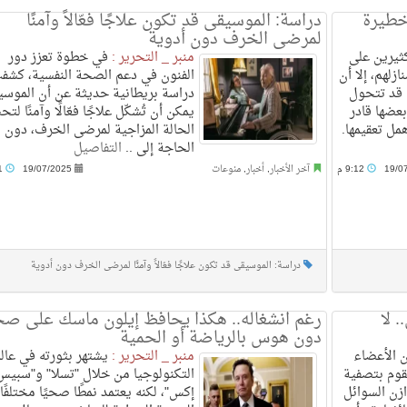
خطيرة
دراسة: الموسيقى قد تكون علاجًا فعّالاً وآمنًا
لمرضى الخرف دون أدوية
يرين على
منبر _ التحرير :
في خطوة تعزز دور
لهم، إلا أن
الفنون في دعم الصحة النفسية، كشف
 قد تتحول
دراسة بريطانية حديثة عن أن الموسي
بعضها قادر
يمكن أن تُشكّل علاجًا فعّالًا وآمنًا لت
مل تعقيمها.
الحالة المزاجية لمرضى الخرف، دون
الحاجة إلى ..
التفاصيل
19/0
9:12 م
آخر الأخبار
,
أخبار
,
منوعات
19/07/2025
9:31 م
دراسة: الموسيقى قد تكون علاجًا فعّالاً وآمنًا لمرضى الخرف دون أدوية
 لا
رغم انشغاله.. هكذا يحافظ إيلون ماسك على ص
دون هوس بالرياضة أو الحمية
ن الأعضاء
منبر _ التحرير :
يشتهر بثورته في عال
قوم بتصفية
التكنولوجيا من خلال "تسلا" و"سبيس
زن السوائل
إكس"، لكنه يعتمد نمطًا صحيًا مختلفًا