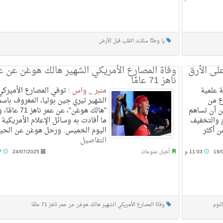
يا وطنًا سكنت القلب قبل الأرض
لى الأرق
وفاة المصارع الأمريكي الشهير هالك هوغن عن ع
ناهز 71 عامًا
 علمية
منبر _ واس :
توفي المصارع الأميركي
ع من
الشهير تيري جين بوليا، المعروف باسم
ن أن تساهم
"هالك هوغن"، عن عمر ناهز 
 والتخفيف
ما أفادت به وسائل الإعلام الأمريكية
ن أكثر
اليوم الخميس. ورحل هوغن عن الحياة
التفاصيل
19/
11:03 م
أخبار
,
منوعات
24/07/2025
8:17 م
لنوم
وفاة المصارع الأمريكي الشهير هالك هوغن عن عمر ناهز 71 عامًا