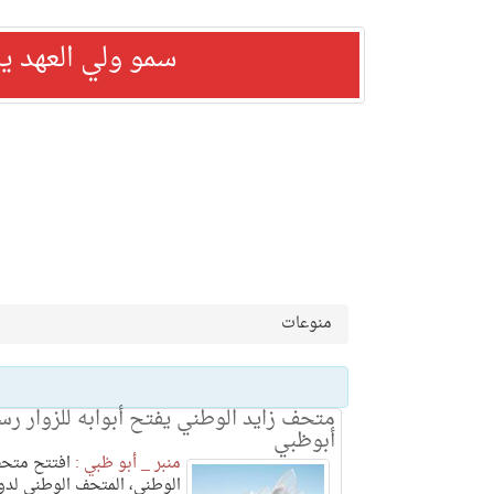
سمو ولي العهد ي
منوعات
متحف زايد الوطني يفتح أبوابه للزوار رسم
أبوظبي
منبر _ أبو ظبي :
افتتح متحف
الوطني، المتحف الوطني لدول