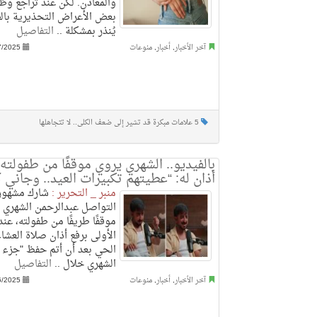
والمعادن. لكن عند تراجع وظائ
بعض الأعراض التحذيرية بالظ
يُنذر بمشكلة ..
التفاصيل
آخر الأخبار
,
أخبار
,
منوعات
7/2025
5 علامات مبكرة قد تشير إلى ضعف الكلى.. لا تتجاهلها
بالفيديو.. الشهري يروي موقفًا من طفولته
أذان له: “عطيتهم تكبيرات العيد.. وجاني 
منبر _ التحرير :
شارك مشهور 
التواصل عبدالرحمن الشهري م
موقفًا طريفًا من طفولته، عندم
الأولى برفع أذان صلاة العش
الحي بعد أن أتم حفظ "جزء ع
الشهري خلال ..
التفاصيل
آخر الأخبار
,
أخبار
,
منوعات
6/2025