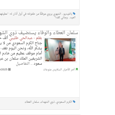
بالفيديو.. الشهري يروي موقفًا من طفولته في أول أذان له: "عطيتهم
العيد.. وجاني كف!"
سلمان العطاء والوفاء يستضيف ذوي الشه
بقلم - عبدالحي طليبي
ألفُ ح
جناح الكرم السعودي من لا يش
يشكر الله، ونحن اليوم نقف ب
أمام موقف عظيم من خادم ا
الشريفين الملك سلمان بن عبد
سعود ..
التفاصيل
آخر الأخبار
,
السلايدر
,
منوعات
5/2025
الكرم السعودي
,
ذوي الشهداء
,
سلمان العطاء