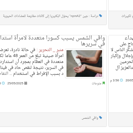
 تكبيرات
دراسة : جين "npmA2" يحوّل البكتيريا إلى كائنات مقاومة للمضادات الحيوية
داء
واقي الشمس يسبب كسورا متعددة لامرأة استدا
في سريرها
اجٍ على
كر الناس لا
منبر _ التحرير :
في حالة نادرة، تعر
إجلال وإكبار
امرأة صينية تبلغ من العمر
لحرمين
متعددة في العظام بمجرد أن استدارت
العزيز آل
في السرير، نتيجة لنقص حاد في فيتا
د بسبب الإفراط في استخدام ..
التفا
20/0
3:56 م
منوعات
25/05/2025
8:08 م
واقي الشمس