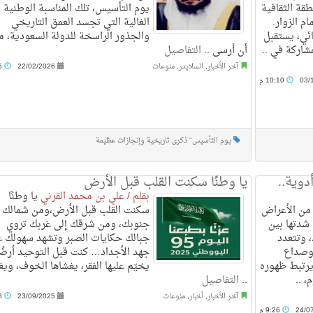
طقة الثقافية
يوم التأسيس، تلك المناسبة الوطنية
م الزوار.
الغالية التي تجسد العمق التاريخي
ائي، يستقبل
والجذور الراسخة للدولة السعودية، م
شاركة في ..
أن أرسى ..
التفاصيل
آخر الأخبار
,
السلايدر
,
منوعات
22/02/2026
2:36 م
03/
10:10 م
يوم التأسيس" ذكرى تاريخية وإنجازات عظيمة
وية..
يا وطنًا سكنت القلب قبل الأرض
بقلم / علي بن محمد القرني
يا وطنًا
 من الأعراض
سكنت القلب قبل الأرض،ومن شمالك إ
 شدتها بين
جنوبك، ومن شرقك إلى غربك تروي
، وتتعدد
جبالك حكايات الصبر وتشهد سهولك ع
 وصداع
جهد الأجداد… كنت قبل التوحيد أرضًا
ويرتبط ظهوره
يخيّم عليها الفقر، يغشاها الخوف، وي
، ..
..
التفاصيل
آخر الأخبار
,
أخبار
,
منوعات
23/09/2025
7:28 م
24/0
9:26 م