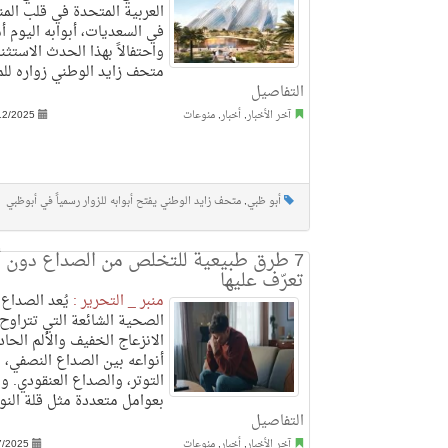
العربية المتحدة في قلب المن
في السعديات، أبوابه اليوم أما
واحتفالاً بهذا الحدث الاستثن
متحف زايد الوطني زواره للم
التفاصيل
آخر الأخبار
,
أخبار
,
منوعات
12/2025
أبو ظبي
,
متحف زايد الوطني يفتح أبوابه للزوار رسمياً في أبوظبي
7 طرق طبيعية للتخلص من الصداع دون أد
تعرّف عليها
منبر _ التحرير :
يُعد الصداع
الصحية الشائعة التي تتراوح
الانزعاج الخفيف والألم الحاد
أنواعه بين الصداع النصفي،
التوتر، والصداع العنقودي. 
بعوامل متعددة مثل قلة النوم
التفاصيل
آخر الأخبار
,
أخبار
,
منوعات
7/2025