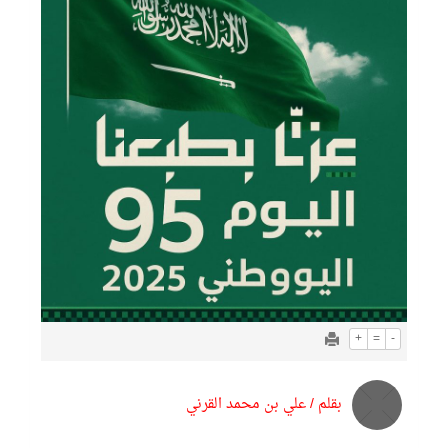
+
=
-
بقلم / علي بن محمد القرني