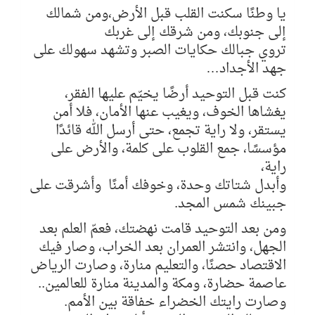
يا وطنًا سكنت القلب قبل الأرض،ومن شمالك
إلى جنوبك، ومن شرقك إلى غربك
تروي جبالك حكايات الصبر
وتشهد سهولك على
جهد الأجداد…
كنت قبل التوحيد أرضًا يخيّم عليها الفقر،
يغشاها الخوف، ويغيب عنها الأمان، فلا أمن
يستقر، ولا راية تجمع، حتى أرسل الله قائدًا
مؤسسًا، جمع القلوب على كلمة، والأرض على
راية،
وأبدل شتاتك وحدة، وخوفك أمنًا
وأشرقت على
جبينك شمس المجد.
ومن بعد التوحيد قامت نهضتك،
فعمّ العلم بعد
الجهل، وانتشر العمران بعد الخراب، وصار فيك
الاقتصاد حصنًا، والتعليم منارة،
وصارت الرياض
عاصمة حضارة،
ومكة والمدينة منارة للعالمين..
وصارت رايتك الخضراء خفاقة بين الأمم.