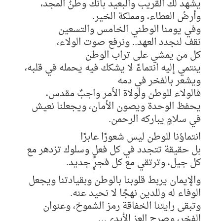
يشهد لك القريب والبعيد بأنك وطنُ المجد،
وأرضُ العطاء، ومملكة الخير.
وفي يومنا الوطني الخامس والتسعين
نقف لنجدد العهد.. ونرفع صوت الولاء،
كل من يمشي على تراب الوطن
ينتمي إليه انتماءً لا يشكك فيه يحمله في قلبه،
ويشعر بالفخر في دمه
فالولاء للوطن ولولاة الأمر واجبٌ مقدس،
يحفظ الوحدة ويصون الأمان، ويجعلنا نعيش
في سلامٍ يباركه الرحمن.
انتماؤنا للوطن ليس شعورًا عابرًا
بل حقيقة تتجدد في كل فعلٍ وسلوك تزدهر مع
كل جيل، وترتقي مع كل فجرٍ جديد.
والإيمان يربط قلوبنا بالوطن وبقيادتنا ويجعل
الوفاء له وللدين نهجًا لا نحيد عنه.
وتبقى رايتنا الخفاقة رمز الشموخ، وعنوان
الفخر، وصرح العز الأبدي…