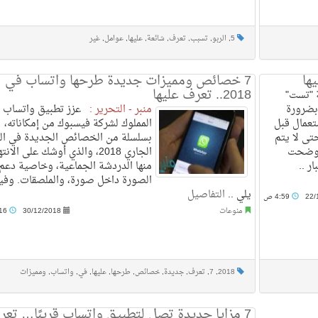
5
,
الربو
,
تسبب
,
تعرف
,
شائعة
,
عليها
,
عوامل
,
غير
7 خصائص ومميزات جديدة طرحها واتساب في
2018.. تعرف عليها
"تست"
 بضرورة
منبر - التحرير :
عزز تطبيق واتساب
تعمال قبل
المملوك لشركة فيسبوك من إمكاناته،
تى لا يتم
بسلسلة من الخصائص الجديدة في الع
أوضحت
الجاري 2018، والذي أوشك على الانت
ر ..
منها الدردشة الجماعية، وخاصية دعم
الصورة داخل صورة، والملصقات. وفيم
يلي ..
التفاصيل
22/
4:59 ص
منوعات
30/12/2018
6:16 ص
2018
,
7
,
تعرف
,
جديدة
,
خصائص
,
طرحها
,
عليها
,
في
,
واتساب
,
ومميزات
7 مزايا جديدة تصل لتطبيق واتساب قريبًا… تع