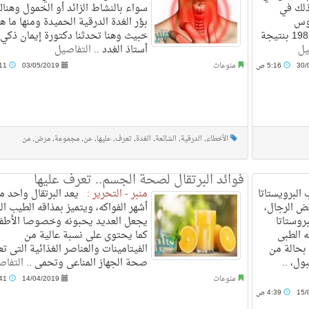
ذلك في
سواء بالنشاط الزائد أو الخمول وهناك
ؤوس
بؤر الغدة الدرقية الحميدة ومنها ما ه
الأوروبية في موسم 1981-1982 بنتيجة
خبيث وهنا تحدثنا دكتورة إيمان ذكي
يل
أستاذ الغدد ..
التفاصيل
30/
5:16 ص
منوعات
03/05/2019
6:11 ص
الأخطاء
,
الدرقية
,
الشائعة
,
الغدة
,
تعرف
,
عليها
,
عن
,
مجموعة
,
مرض
,
من
فوائد البرتقال لصحة الجسم.. تعرف عليها
البرويستاتا
منبر - التحرير :
يعد البرتقال واحد م
ض الرجال،
أشهر الفواكه، ويتميز بمذاقه الطيب ال
روستاتا
يجعل العديد يحبونه وخصوصا الأطفا
ه الطبى
كما يحتوى على نسبة عالية من
بحالة من
الفيتامينات والعناصر الغذائية التى تع
ول، ..
صحة الجهاز المناعى وتحمى ..
التفاص
منوعات
14/04/2019
5:41 ص
15/
4:39 ص