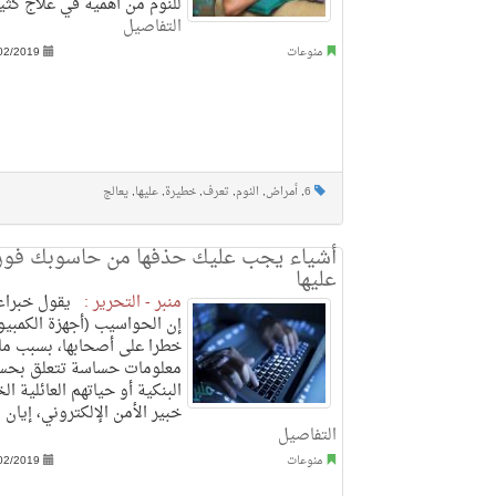
للنوم من أهمية في علاج كثير
التفاصيل
منوعات
02/2019
6
,
أمراض
,
النوم
,
تعرف
,
خطيرة
,
عليها
,
يعالج
أشياء يجب عليك حذفها من حاسوبك فورا.
عليها
منبر - التحرير :
يقول خبراء ا
إن الحواسيب (أجهزة الكمبيو
خطرا على أصحابها، بسبب ما
معلومات حساسة تتعلق بحسا
البنكية أو حياتهم العائلية ا
خبير الأمن الإلكتروني، إيان م
التفاصيل
منوعات
02/2019