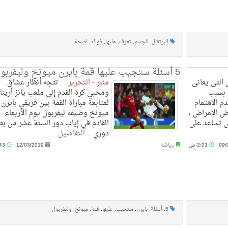
البرتقال
,
الجسم
,
تعرف
,
عليها
,
فوائد
,
لصحة
5 أسئلة ستجيب عليها قمة بايرن ميونخ وليفربول
التى يعانى
منبر - التحرير :
تتجه أنظار عشاق
 بسبب
ومحبي كرة القدم إلى ملعب يانز أرينا
دم الاهتمام
لمتابعة مباراة القمة بين فريقي بايرن
عض الامراض ،
ميونخ وضيفه ليفربول يوم الأربعاء
ى تساعد على
القادم في إياب دور الستة عشر من بط
دوري ..
التفاصيل
09/
2:03 ص
رياضة
12/03/2019
2:43 ص
5
,
أسئلة
,
بايرن
,
ستجيب
,
عليها
,
قمة
,
ميونخ
,
وليفربول