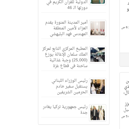
الدولية للقرآن الكريم في
دورتها الـ 46
و
أمير المدينة المنورة يقدم
العزاء لأمين المنطقة
المهندس فهد البليهشي
المطبخ المركزي التابع لمركز
الملك سلمان للإغاثة يوزع
(25,000) وجبة غذائية
ساخنة في قطاع غزة
رئيس الوزراء اللبناني
ن
يستقبل سفير خادم
ذي
الحرمين الشريفين
ل،
زز
رئيس جمهورية تركيا يغادر
يل
جدة