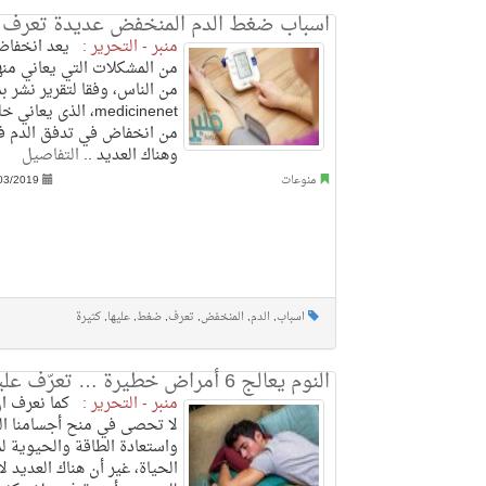
اسباب ضغط الدم المنخفض عديدة تعرف ع
منبر - التحرير :
يعد انخفاض
من المشكلات التي يعاني من
من الناس، وفقا لتقرير نشر ب
medicinenet، الذى يع
من انخفاض في تدفق الدم ف
وهناك العديد ..
التفاصيل
منوعات
03/2019
اسباب
,
الدم
,
المنخفض
,
تعرف
,
ضغط
,
عليها
,
كثيرة
النوم يعالج 6 أمراض خطيرة … تعرّف عليها
منبر - التحرير :
كما نعرف ان 
لا تحصى في منح أجسامنا ال
واستعادة الطاقة والحيوية ل
الحياة، غير أن هناك العديد ل