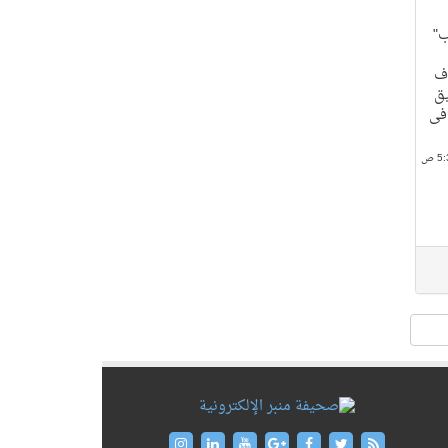
ب"
دف
يق
 فى