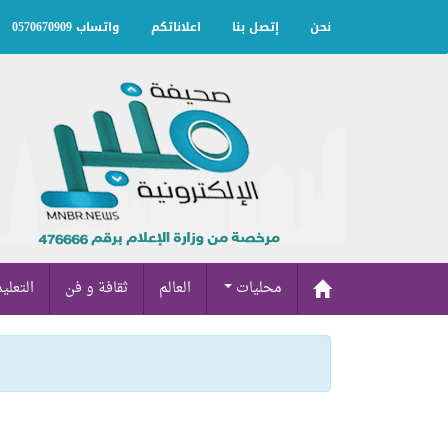
نحن
إتصل بنا
اعلاناتكم
واتساب 0570670909
محليات
العالم
ثقافة و فن
التعلي