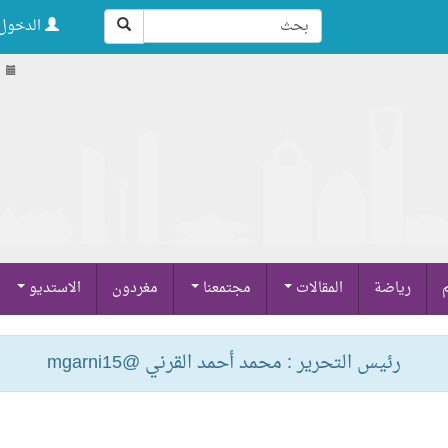
الدخول 
م
رياضة
المقالات
مجتمعنا
مغردون
الاستديو
رئيس التحرير : محمد أحمد القرني @mgarni15