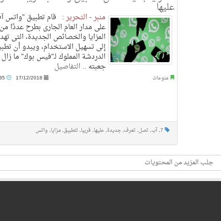
عليها
منبر - التحرير :
قام تطبيق "واتس آ
على مدار العام الجارى بطرح عددًا من
المزايا والخصائص الجديدة، التى ته
إلى تسهيل الاستخدام، ويبدو أن تطب
الدردشة المملوك لـ"فيس بوك" ما زال
جعبته ..
التفاصيل
منوعات
17/12/2018
5:35 ص
7
,
آب
,
تصل
,
تعرف
,
جديدة
,
عليها
,
قريبا
,
لتطبيق
,
مزايا
,
واتس
جلب المزيد من المحتويات