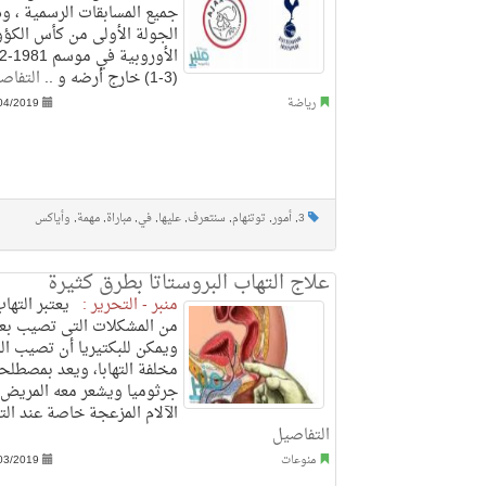
جميع المسابقات الرسمية ، و
الجولة الأولى من كأس الك
(3-1) خارج أرضه و ..
التفاص
رياضة
04/2019
3
,
أمور
,
توتنهام
,
سنتعرف
,
عليها
,
في
,
مباراة
,
مهمة
,
وأياكس
علاج التهاب البروستاتا بطرق كثيرة
منبر - التحرير :
يعتبر التهاب 
من المشكلات التى تصيب بع
ويمكن للبكتيريا أن تصيب الب
مخلفة التهابا، ويعد بمصطلح
جرثوميا ويشعر معه المريض 
الآلام المزعجة خاصة عند التب
التفاصيل
منوعات
03/2019