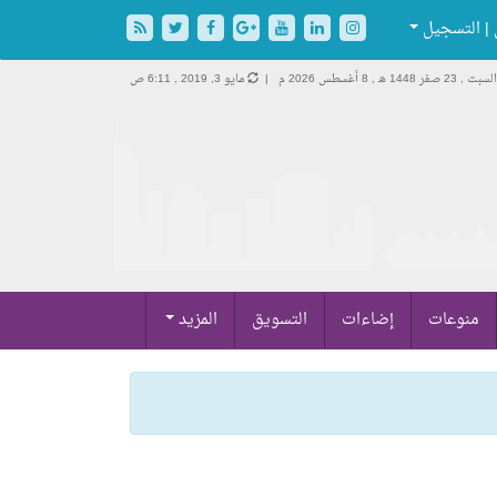
| التسجيل
السبت , 23 صفر 1448 هـ ,
8 أغسطس 2026 م |
مايو 3, 2019 , 6:11 ص
منوعات
إضاءات
التسويق
المزيد