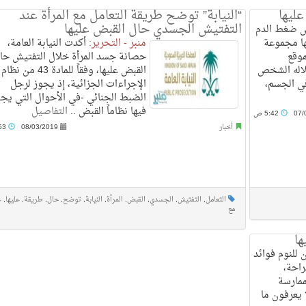
ليها
“النيابة” توضح طريقة التعامل مع المرأة عند
التفتيش الجسدي حال القبض عليها
 ضغط الدم
ها مجموعة
منبر - التحرير:
أكدت النيابة العامة،
موقع
حصانة جسد المرأة خلال التفتيش حا
اني خلاله الشخص
القبض عليها، وفقاً للمادة 43 من نظام
ي الجسم،
الإجراءات الجزائية، إذ يجوز لرجل
الضبط الجنائي -في الأحوال التي يج
فيها نظاماً القبض ..
التفاصيل
07/
5:42 ص
أخبار
08/03/2019
11:53 م
التعامل
,
التفتيش
,
الجسدي
,
القبض
,
المرأة
,
النيابة
,
توضح
,
حال
,
طريقة
,
عليها
,
ع
مع
للنوم فوائد
راحة،
ممارسة
ا يعرفون ما