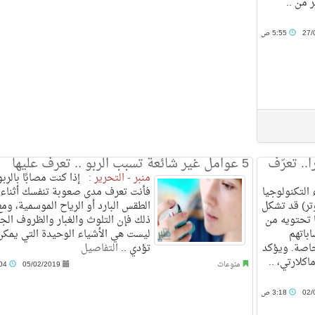
 من ..
27/
5:55 ص
. تعرّف
5 عوامل غير شائعة تسبب الربو .. تعرف عليها
منبر - التحرير :
إذا كنت مصابًا بالربو
لتكنولوجيا
فأنت تعرف مدى صعوبة تنفسك أثناء
تر) قد تشكل
الطقس البارد أو الرياح الموسمية، ومع
 تحتويه من
ذلك فإن التلوث والغبار والظروف الج
باتهم
ليست هي الأشياء الوحيدة التي يمكن
لخاصة. ويؤكد
تؤدي ..
التفاصيل
اكلارتي، ..
منوعات
05/02/2019
2:04 ص
02/
3:18 ص