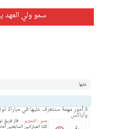
سمو ولي العهد ي
عليها
3 أمور مهمة سنتعرف عليها في مباراة توت
وأياكس
منبر - التحرير :
فاز فريق توت
كلتا المباراتين السابقتين أم