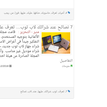
4
,
أشياء
,
تعرف
,
حاسوبك
,
حذفها
,
عليك
,
عليها
,
فورا
,
من
,
يجب
7 نصائح عند شرائك لاب توب… تعرف عليها
منبر - التحرير :
قامت مجلة 
الألمانية بتوجيه المستخدم،
التفكير جيداً في أغراض الاس
شراء جهاز لاب توب جديد، ح
شراء موديل غير مناسب. و
المجلة الصادرة عن هيئة اختبا
التفاصيل
منوعات
12/2018
7
,
تعرف
,
توب
,
شرائك
,
عليها
,
عند
,
لاب
,
نصائح