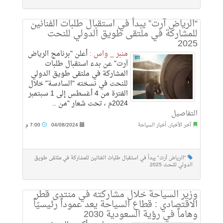
“الرياض آرت” يبدأ في استقبال طلبات الفنانين
للمشاركة في ملتقى طويق الدولي للنحت
2025
منبر _ واس :
أعلن "برنامج الرياض
آرت" عن بدء استقبال طلبات
المشاركة في ملتقى طويق الدولي
للنحت في نسخته "السادسة" خلال
الفترة من 4 أغسطس إلى 1 سبتمبر
2024م ، تحت شعار "من ..
التفاصيل
آخر الأخبار
,
أخبار السياحة
04/08/2024
7:00 م
"الرياض آرت" يبدأ في استقبال طلبات الفنانين للمشاركة في ملتقى طويق
الدولي للنحت 2025
وزير السياحة خلال مشاركته في منتدى قطر
الاقتصادي : قطاع السياحة يعد عموداً رئيسيّاً
وهاماً في رؤية السعودية 2030