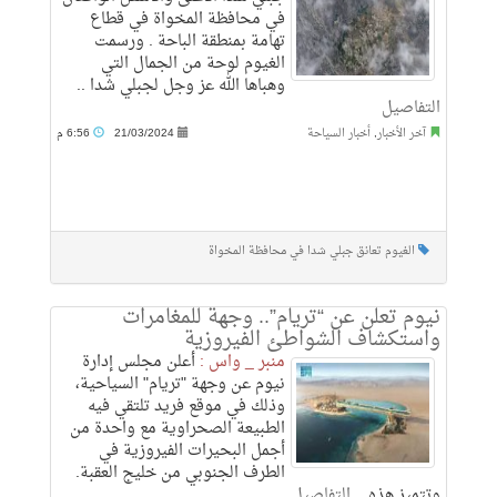
في محافظة المخواة في قطاع
تهامة بمنطقة الباحة . ورسمت
الغيوم لوحة من الجمال التي
وهباها الله عز وجل لجبلي شدا ..
التفاصيل
آخر الأخبار
,
أخبار السياحة
21/03/2024
6:56 م
الغيوم تعانق جبلي شدا في محافظة المخواة
نيوم تعلن عن “تريام”.. وجهة للمغامرات
واستكشاف الشواطئ الفيروزية
منبر _ واس :
أعلن مجلس إدارة
نيوم عن وجهة "تريام" السياحية،
وذلك في موقع فريد تلتقي فيه
الطبيعة الصحراوية مع واحدة من
أجمل البحيرات الفيروزية في
الطرف الجنوبي من خليج العقبة.
وتتميز هذه ..
التفاصيل