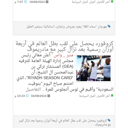
آخر الأخبار
,
أخبار
,
أخبار السياحة
16/08/2024
7:07 م
مهرجان "سماء العُلا" يعود بعروض وتجارب استثنائية سبتمبر المقبل
كروفورد يحصل على لقب بطل العالم في أربعة
أوزان رسمية بعد نزال كبير مع مادريموف
منبر _ واس :
أعلن معالي رئيس
مجلس إدارة الهيئة العامة للترفيه
(GEA) المستشار تركي بن
عبدالمحسن آل الشيخ، أن
“RIYADH SEASON CARD”، الذي
اختتم صباح اليوم "بتوقيت
السعودية" وأقيم في لوس أنجلوس للمرة ..
التفاصيل
آخر الأخبار
,
أخبار السياحة
04/08/2024
10:23 م
كروفورد يحصل على لقب بطل العالم في أربعة أوزان رسمية بعد نزال كبير
مع مادريموف