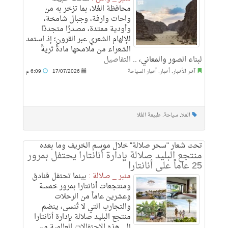
محافظة العُلا، بما تزخر به من
واحات وارفة، وجبال شامخة،
وأودية ممتدة، مصدرًا متجددًا
للإلهام الشعري عبر القرون؛ إذ استمد
الشعراء من ملامحها مادةً ثريةً
لبناء الصور والمعاني، ..
التفاصيل
آخر الأخبار
,
أخبار
,
أخبار السياحة
17/07/2026
6:09 م
العلا
,
سياحة
,
طبيعة العُلا
تحت شعار "سحر صلالة" خلال موسم الخريف وما بعده
منتجع البليد صلالة بإدارة أنانتارا يحتفل بمرور
25 عاماً على أنانتارا
منبر _ صلالة :
بينما تحتفل فنادق
ومنتجعات أنانتارا بمرور خمسة
وعشرين عاماً من الرحلات
والتجارب التي لا تُنسى، ينضم
منتجع البليد صلالة بإدارة أنانتارا
إلى هذه الاحتفالات العالمية من