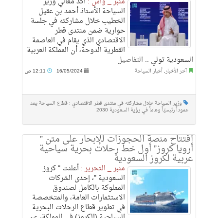
منبر _ واس :
أكد معالي وزير
السياحة الأستاذ أحمد بن عقيل
الخطيب خلال مشاركته في جلسة
حوارية ضمن منتدى قطر
الاقتصادي الذي يقام في العاصمة
القطرية الدوحة، أن المملكة العربية
السعودية تولي ..
التفاصيل
آخر الأخبار
,
أخبار السياحة
16/05/2024
12:11 ص
وزير السياحة خلال مشاركته في منتدى قطر الاقتصادي : قطاع السياحة يعد
عموداً رئيسيّاً وهاماً في رؤية السعودية 2030
افتتاح منصة الحجوزات للإبحار على متن ”
أرويا كروز” أول خط رحلات بحرية سياحية
عربية لكروز السعودية
منبر _ التحرير :
أعلنت " كروز
السعودية "، إحدى الشركات
المملوكة بالكامل لصندوق
الاستثمارات العامة، والمتخصصة
في تطوير قطاع الرحلات البحرية
السياحية (الكروز) في المملكة، عن