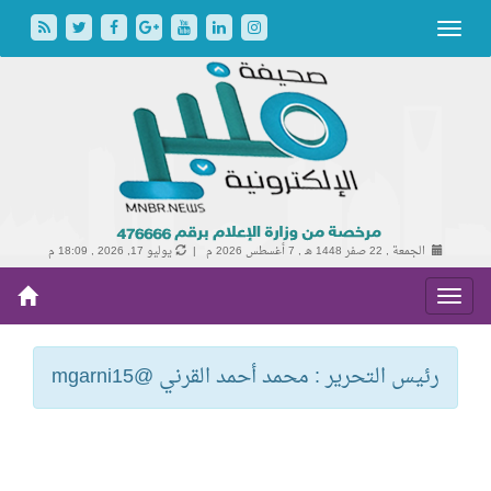
الجمعة , 22 صفر 1448 هـ ,
7 أغسطس 2026 م |
يوليو 17, 2026 , 18:09 م
رئيس التحرير : محمد أحمد القرني @mgarni15