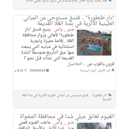
العُلا تحصد جائزة أفضل جناح مستدام في سوق السفر العربي 2024
“دار طنطورة” .. فندق مستوحى من المباني
الطينية الأثرية في بلدة العُلا القديمة
منبر _ واس :
يتيح فندق "دار
طنطورة" لأهالي وزوار محافظة
العُلا , إقامة مميزة وتجربة
استثنائية في مبانيه التي ينبعث
منها عبق التاريخ،متوسطاً البلدة
القديمة التي نشأت قبل نحو 7
قرون،بالقرب من ..
التفاصيل
آخر الأخبار
,
أخبار السياحة
25/03/2024
8:31 م
"دار طنطورة" .. فندق مستوحى من المباني الطينية الأثرية في بلدة العُلا
القديمة
الغيوم تعانق جبلي شدا في محافظة المخواة
منبر _ واس :
عانقت الغيوم قمتي
جبلي شدا الأعلى والأسفل الواقعان