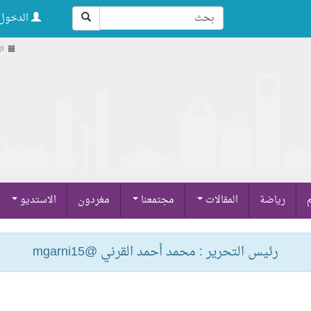
الدخول 
السب
م
رياضة
المقالات
مجتمعنا
مغردون
الاستديو
رئيس التحرير : محمد أحمد القرني @mgarni15