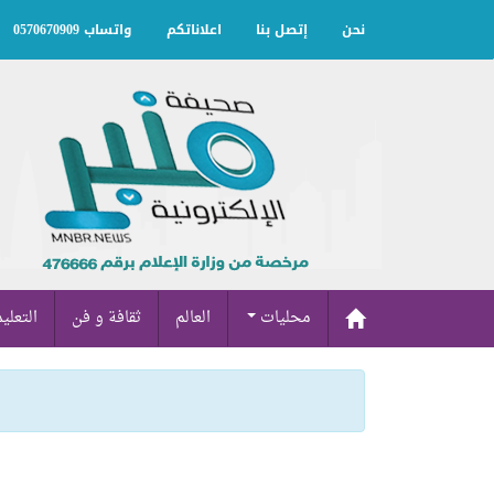
نحن
إتصل بنا
اعلاناتكم
واتساب 0570670909
محليات
العالم
ثقافة و فن
التعلي