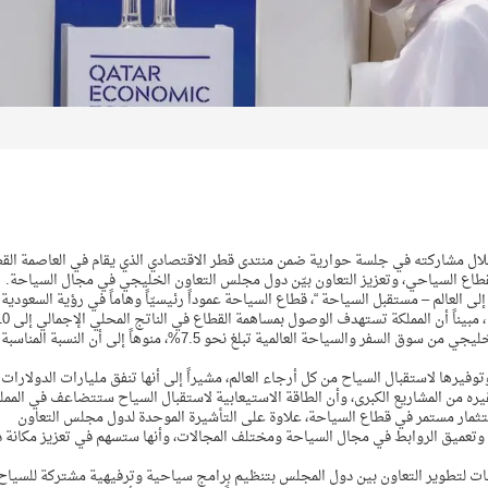
لال مشاركته في جلسة حوارية ضمن منتدى قطر الاقتصادي الذي يقام في العاصمة الق
 بالقطاع السياحي، وتعزيز التعاون بيّن دول مجلس التعاون الخليجي في مجال السياحة.
ى العالم – مستقبل السياحة “، قطاع السياحة عموداً رئيسيّاً وهاماً في رؤية السعودية
بحلول العام 2030م، حيث أن نسبة دول مجلس التعاوني الخليجي من سوق السفر والسياحة العالمية تبلغ نحو 7.5%، منوهاً إلى أن النسبة المناسبة
توفيرها لاستقبال السياح من كل أرجاء العالم، مشيراً إلى أنها تنفق مليارات الدولارات
 من المشاريع الكبرى، وأن الطاقة الاستيعابية لاستقبال السياح ستتضاعف في الممل
تثمار مستمر في قطاع السياحة، علاوة على التأشيرة الموحدة لدول مجلس التعاون
 وتعميق الروابط في مجال السياحة ومختلف المجالات، وأنها ستسهم في تعزيز مكانة 
حات لتطوير التعاون بين دول المجلس بتنظيم برامج سياحية وترفيهية مشتركة للسياح