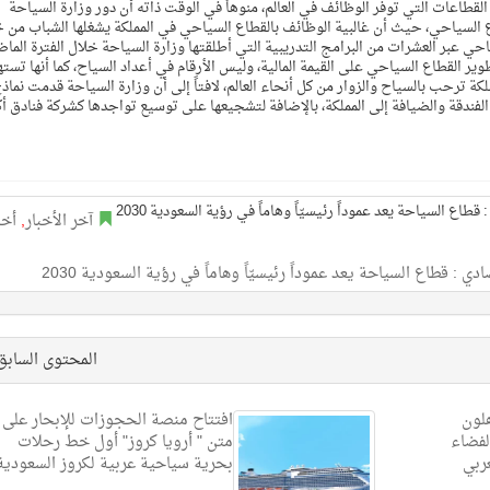
لقطاعات التي توفر الوظائف في العالم، منوهاً في الوقت ذاته أن دور وزارة السياحة
 السياحي، حيث أن غالبية الوظائف بالقطاع السياحي في المملكة يشغلها الشباب من 
احي عبر العشرات من البرامج التدريبية التي أطلقتها وزارة السياحة خلال الفترة الماض
وير القطاع السياحي على القيمة المالية، وليس الأرقام في أعداد السياح، كما أنها تس
كة ترحب بالسياح والزوار من كل أنحاء العالم، لافتاً إلى أن وزارة السياحة قدمت نماذ
ندقة والضيافة إلى المملكة، بالإضافة لتشجيعها على توسيع تواجدها كشركة فنادق أك
آخر الأخبار
,
أخب
: قطاع السياحة يعد عموداً رئيسيّاً وهاماً في رؤية السعودية 2030
المحتوى الساب
هلون
افتتاح منصة الحجوزات للإبحار على
لفضاء
متن " أرويا كروز" أول خط رحلات
ربي
بحرية سياحية عربية لكروز السعودية