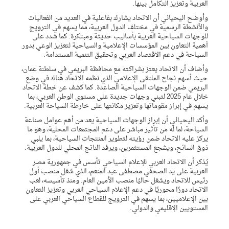
العربية وتعزيز التكامل بينها.
وأوضح اليحيائي أن الاتحاد يشارك بفاعلية في العديد من الفعاليات
والأنشطة الرسمية في مختلف الدول العربية، مما يسهم في الترويج
للوجهات السياحية العربية بأساليب حديثة ومبتكرة. كما شدد على
أهمية التعاون بين المؤسسات الإعلامية والسياحية لتعزيز الوعي بدور
السياحة في دعم الاقتصاد العربي وتحقيق التنمية المستدامة.
وأضاف أن الاتحاد يعتز بشراكته مع محافظة البريمي في سلطنة عمان،
حيث أسهم نجاح الملتقى الإعلامي الذي نظمه الاتحاد هناك في وضع
البريمي ضمن الوجهات السياحية الصاعدة. كما كشف عن خطة الاتحاد
خلال عام 2025 لتبني وجهات جديدة على مستوى الوطن العربي، بما
يسهم في إبراز مقوماتها وتعزيز مكانتها على خارطة السياحة العربية.
وأكد اليحيائي أن إبراز الوجهات السياحية يعد من أهم عوامل صناعة
السياحة، لما له من تأثير مباشر على دعم المجتمعات المحلية، وهو ما
يركز عليه الاتحاد ضمن رؤيته لتطوير المنتجات السياحية، بما يلبي
ذوق السائح، ويشجع المستثمرين، ويرفد الناتج المحلي للدول العربية.
يُذكر أن الاتحاد العربي للإعلام السياحي تأسس في جمهورية مصر
العربية على يد الصحفي مصطفى عبد المنعم، الذي شغل منصب أول
رئيس للاتحاد ويشغل حاليًا منصب الأمين العام. ومنذ تأسيسه، لعب
الاتحاد دورًا محوريًا في دعم الإعلام السياحي العربي وتعزيز التعاون
بين الإعلاميين، بما يسهم في الترويج للقطاع السياحي العربي على
المستويين الإقليمي والدولي.