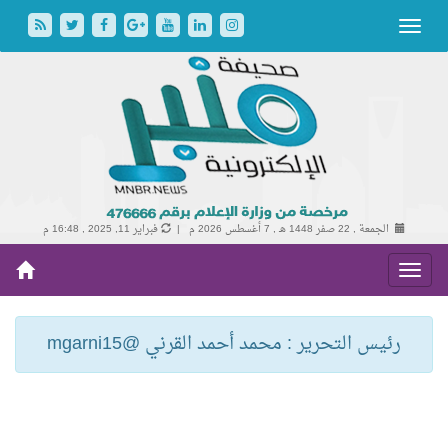
الجمعة , 22 صفر 1448 هـ ,
7 أغسطس 2026 م |
فبراير 11, 2025 , 16:48 م
رئيس التحرير : محمد أحمد القرني @mgarni15