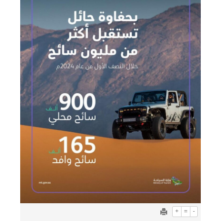
+
=
-