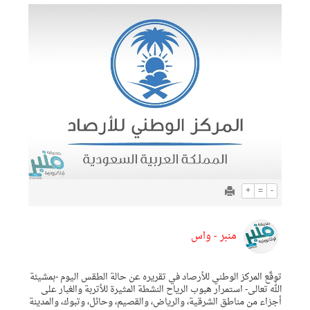
+
=
-
منبر - واس
توقّع المركز الوطني للأرصاد في تقريره عن حالة الطقس اليوم -بمشيئة
الله تعالى- استمرار هبوب الرياح النشطة المثيرة للأتربة والغبار على
أجزاء من مناطق الشرقية، والرياض، والقصيم، وحائل، وتبوك، والمدينة