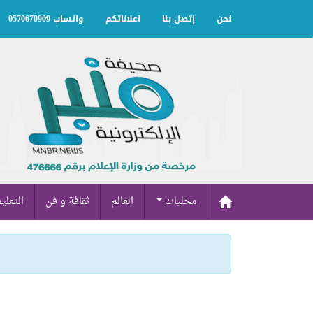
نحن
إتصل بنا
اعلاناتكم
واتساب 0570670909
محليات
العالم
ثقافة و فن
التعلي