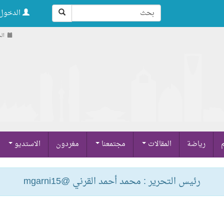
الدخول 
الجمعة
م
رياضة
المقالات
مجتمعنا
مغردون
الاستديو
رئيس التحرير : محمد أحمد القرني @mgarni15