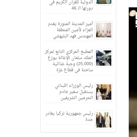
الدولية للقرآن الكريم في
دورتها الـ 46
أمير المدينة المنورة يقدم
العزاء لأمين المنطقة
المهندس فهد البليهشي
المطبخ المركزي التابع لمركز
الملك سلمان للإغاثة يوزع
(25,000) وجبة غذائية
ساخنة في قطاع غزة
رئيس الوزراء اللبناني
يستقبل سفير خادم
الحرمين الشريفين
رئيس جمهورية تركيا يغادر
جدة