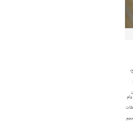
،
ن
ولم
حظات
حجم