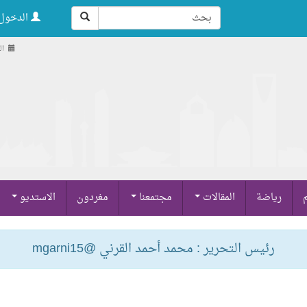
الدخول 
السب
م
رياضة
المقالات
مجتمعنا
مغردون
الاستديو
رئيس التحرير : محمد أحمد القرني @mgarni15