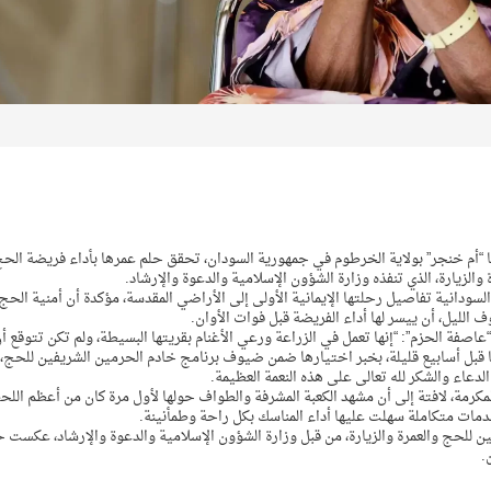
تها “أم خنجر” بولاية الخرطوم في جمهورية السودان، تحقق حلم عمرها بأداء فريضة الحج
زيارة، الذي تنفذه وزارة الشؤون الإسلامية والدعوة والإرشاد.
سودانية تفاصيل رحلتها الإيمانية الأولى إلى الأراضي المقدسة، مؤكدة أن أمنية الحج
الليل، أن ييسر لها أداء الفريضة قبل فوات الأوان.
عاصفة الحزم”: “إنها تعمل في الزراعة ورعي الأغنام بقريتها البسيطة، ولم تكن تتوقع أ
ها قبل أسابيع قليلة، بخبر اختيارها ضمن ضيوف برنامج خادم الحرمين الشريفين للحج، 
دعاء والشكر لله تعالى على هذه النعمة العظيمة.
رمة، لافتة إلى أن مشهد الكعبة المشرفة والطواف حولها لأول مرة كان من أعظم الل
ات متكاملة سهلت عليها أداء المناسك بكل راحة وطمأنينة.
 للحج والعمرة والزيارة، من قبل وزارة الشؤون الإسلامية والدعوة والإرشاد، عكست 
.