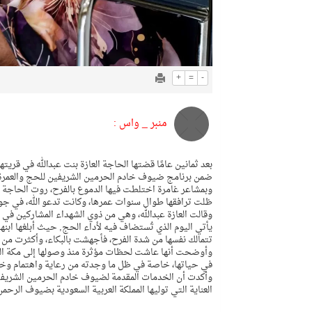
+
=
-
منبر _ واس :
بعد ثمانين عامًا قضتها الحاجة العازة بنت عبدالله في قري
ضمن برنامج ضيوف خادم الحرمين الشريفين للحج والعمرة وال
وبمشاعر غامرة اختلطت فيها الدموع بالفرح، روت الحاجة ال
ظلت ترافقها طوال سنوات عمرها، وكانت تدعو الله، في جوف 
وقالت العازة عبدالله، وهي من ذوي الشهداء المشاركين في “
يأتي اليوم الذي تُستضاف فيه لأداء الحج, حيث أبلغها ابن
تتمالك نفسها من شدة الفرح، فأجهشت بالبكاء، وأكثرت من ال
وأوضحت أنها عاشت لحظات مؤثرة منذ وصولها إلى مكة المك
في حياتها، خاصة في ظل ما وجدته من رعاية واهتمام وخدم
وأكدت أن الخدمات المقدمة لضيوف خادم الحرمين الشريفين
العناية التي توليها المملكة العربية السعودية بضيوف الرحمن