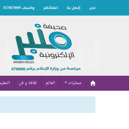
نحن
إتصل بنا
اعلاناتكم
واتساب 0570670909
محليات
العالم
ثقافة و فن
التعلي