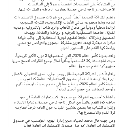
من المشاركة على المستويات الشعبية وصولاً إلى المنافسات
الاحترافية، وإتاحة فرص جديدة لممارسة الرياضة والمشاركة فيها.
وتضم الشراكة الجديدة أيضاً اثنتين من شركات صندوق الاستثمارات
العامة، وهما مجموعة سافي للألعاب الإلكترونية، الشركة السعودية
الرائدة محلياً ودولياً في مجال الألعاب والرياضات الإلكترونية، ومدينة
القديّة، العاصمة المستقبلية للترفيه والرياضة والثقافة. ويهدف
الصندوق وشركاته التابعة لتقديم تجربة استثنائية إلى جانب قيادة
مبادرات مبتكرة تهدف لتعزيز مشاركة الجمهور والتواصل مع محبي
رياضة كرة القدم على المستوى الدولي.
وتعد بطولة كأس العالم 2026، التي تستضيفها 3 دول، الأكبر تاريخياً،
حيث تشهد مشاركة 48 منتخباً وطنياً تمثّل جميع القارات، لتجمع حولها
جمهور كرة القدم من حول العالم.
وتعليقاً على الشراكة الجديدة، قال رومي جاي، المدير التنفيذي للأعمال
لدى فيفا: “يسعدنا انضمام صندوق الاستثمارات العامة كداعم رسمي
لبطولة كأس العالم 2026، ونتطلع معاً إلى تقديم بطولة تاريخية تُلهم
وتُوحد الجماهير من جميع أنحاء العالم”.
وأضاف: “ستسهم الشراكة مع صندوق الاستثمارات العامة في نمو
رياضة كرة القدم عالمياً من خلال إتاحة فرص جديدة، وتعزيز الابتكار،
وإشراك الشباب، بما يضمن لملايين الشباب حول العامة فرصاً لممارسة
كرة القدم والاستمتاع بها”.
ومن جهته قال محمد الصياد، مدير إدارة الهوية المؤسسية في صندوق
الاستثمارات العامة: “يواصل صندوق الاستثمارات العامة تعزيز