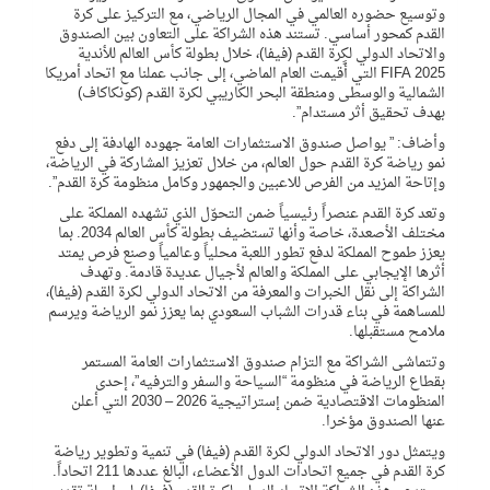
وتوسيع حضوره العالمي في المجال الرياضي، مع التركيز على كرة
القدم كمحور أساسي. تستند هذه الشراكة على التعاون بين الصندوق
والاتحاد الدولي لكرة القدم (فيفا)، خلال بطولة كأس العالم للأندية
FIFA 2025 التي أًقيمت العام الماضي، إلى جانب عملنا مع اتحاد أمريكا
الشمالية والوسطى ومنطقة البحر الكاريبي لكرة القدم (كونكاكاف)
بهدف تحقيق أثر مستدام”.
وأضاف: ” يواصل صندوق الاستثمارات العامة جهوده الهادفة إلى دفع
نمو رياضة كرة القدم حول العالم، من خلال تعزيز المشاركة في الرياضة،
وإتاحة المزيد من الفرص للاعبين والجمهور وكامل منظومة كرة القدم”.
وتعد كرة القدم عنصراً رئيسياً ضمن التحوّل الذي تشهده المملكة على
مختلف الأصعدة، خاصة وأنها تستضيف بطولة كأس العالم 2034. بما
يعزز طموح المملكة لدفع تطور اللعبة محلياً وعالمياً وصنع فرص يمتد
أثرها الإيجابي على المملكة والعالم لأجيال عديدة قادمة. وتهدف
الشراكة إلى نقل الخبرات والمعرفة من الاتحاد الدولي لكرة القدم (فيفا)،
للمساهمة في بناء قدرات الشباب السعودي بما يعزز نمو الرياضة ويرسم
ملامح مستقبلها.
وتتماشى الشراكة مع التزام صندوق الاستثمارات العامة المستمر
بقطاع الرياضة في منظومة “السياحة والسفر والترفيه”، إحدى
المنظومات الاقتصادية ضمن إستراتيجية 2026 – 2030 التي أعلن
عنها الصندوق مؤخرا.
ويتمثل دور الاتحاد الدولي لكرة القدم (فيفا) في تنمية وتطوير رياضة
كرة القدم في جميع اتحادات الدول الأعضاء، البالغ عددها 211 اتحاداً.