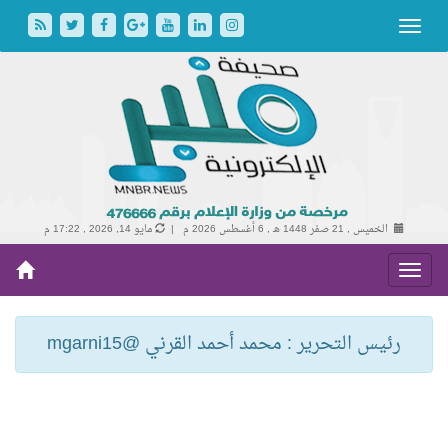
الخميس , 21 صفر 1448 هـ ,
6 أغسطس 2026 م |
مايو 14, 2026 , 17:22 م
رئيس التحرير : محمد أحمد القرني @mgarni15