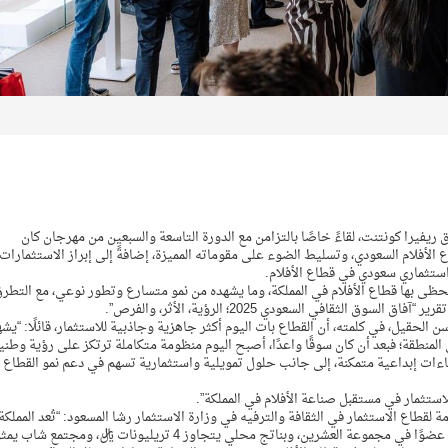
 ريفيرا كونتنت، لقاءً خاصًا بالتزامن مع الدورة التاسعة والسبعين من مهرجان كان
الأفلام السعودي، وتسليط الضوء على مقوماته المميزة، إضافةً إلى إبراز الاستثمارات
ستثماري سعودي في قطاع الأفلام.
حظى بها قطاع الأفلام في المملكة، وما يشهده من نمو متسارع وتطور نوعي، مع التطر
لثقافي السعودي 2025؛ الرؤية، الأثر، والفرص”.
الحقيل، في كلمته، أن القطاع بات اليوم أكثر جاهزية وجاذبية للاستثمار، قائلًا: “يشه
ي المنطقة؛ فبعد أن كان سوقًا واعدًا، أصبح اليوم منظومة متكاملة ترتكز على رؤية وطني
ءات إبداعية متمكنة، إلى جانب حلول تمويلية واستثمارية تسهم في دعم نمو القطاع
تثمار في مستقبل صناعة الأفلام في المملكة”.
مة لقطاع الاستثمار في الثقافة والترفيه في وزارة الاستثمار رشا المسعود: “تُعد المملكة
اليوم من أكثر الأسواق الإبداعية حيوية في العالم؛ فبصفتنا عضوًا في مجموعة العشرين، وبناتج محلي يتجاوز 4 تريليونات ريال، ومجتمع شاب