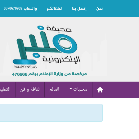
نحن
إتصل بنا
اعلاناتكم
واتساب 0570670909
محليات
العالم
ثقافة و فن
التعلي