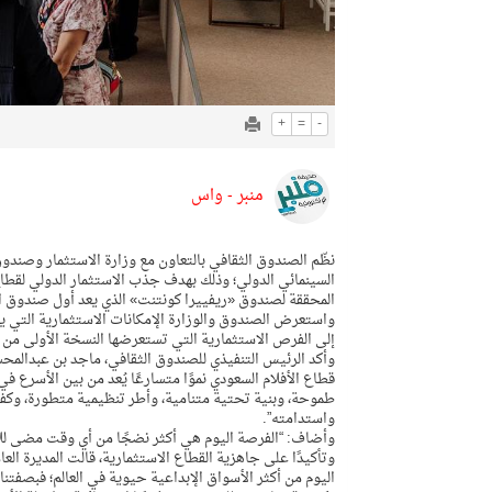
+
=
-
منبر - واس
نظّم الصندوق الثقافي بالتعاون مع وزارة الاستثمار وصندوق
السينمائي الدولي؛ وذلك بهدف جذب الاستثمار الدولي لقطاع 
المحققة لصندوق «ريفييرا كونتنت» الذي يعد أول صندوق ا
واستعرض الصندوق والوزارة الإمكانات الاستثمارية التي ي
إلى الفرص الاستثمارية التي تستعرضها النسخة الأولى من تقرير “آفاق السوق ا
وأكد الرئيس التنفيذي للصندوق الثقافي، ماجد بن عبدالمحسن 
قطاع الأفلام السعودي نموًا متسارعًا يُعد من بين الأسرع ف
طموحة، وبنية تحتية متنامية، وأطر تنظيمية متطورة، وكفا
واستدامته”.
وأضاف: “الفرصة اليوم هي أكثر نضجًا من أي وقت مضى للاس
وتأكيدًا على جاهزية القطاع الاستثمارية، قالت المديرة العا