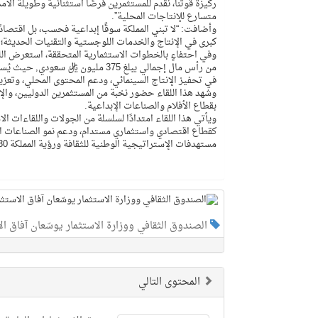
ركيزة قوتنا، نقدم للمستثمرين فرصًا استثنائية وطويلة الأم
متسارع للإنتاجات المحلية”.
وأضافت: “لا تبني المملكة سوقًا إبداعية فحسب، بل اقتصادًا 
كبرى في الإنتاج والخدمات اللوجستية والتقنيات الحديثة؛ ل
من رأس مال إجمالي يبلغ 375 مليون 
في تحفيز الإنتاج السينمائي، ودعم المحتوى المحلي، وتعزيز
وشهد هذا اللقاء حضور نخبة من المستثمرين الدوليين، وال
بقطاع الأفلام والصناعات الإبداعية.
ويأتي هذا اللقاء امتدادًا لسلسلة من الجولات واللقاءات الا
كقطاع اقتصادي واستثماري مستدام، ودعم نمو الصناعات الث
مستهدفات الإستراتيجية الوطنية للثقافة ورؤية المملكة 2030.
الصندوق الثقافي ووزارة الاستثمار يوسّعان آفاق ال
المحتوى التالي