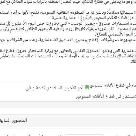
د، وهو ما يتجلى في قطاع الأفلام، حيث نتصدر المنطقة بإيرادات شباك التذاكر، مع نمو
سينمائيًا متكاملًا وبالشراكة مع المنظومة الثقافية السعودية، نفتح الأبواب أمام استثم
نعزز قطاع الأفلام السعودي كوجهةٍ استثمارية عالمية”.
وفي احتفاءٍ بالخطوات الاستثمارية المتحققة، استعرض اللقاء استثمارات صندوق «ريفييرا كونتنت» التي تجاوز
ريال سعودي, حيث يُسهم الصندوق -الذي تديره ميفيك كابيتال ويشارك فيه الصندوق الثقافي كمستثمرٍ رئيس
 النمو الاقتصادي للقطاع.
إستوديوهات، وشركات الإنتاج، ومديري الصناديق الاستثمارية، وعدد من الشركاء والمه
ستثمارية التي ينظمها الصندوق الثقافي بالتعاون مع وزارة الاستثمار لتعزيز القطاع الث
قافية والإبداعية، وتمكين المواهب الوطنية، وجذب الاستثمارات النوعية، بما يتماشى
آخر الأخبار
,
السلايدر
,
ثقافة و فن
استثمار في قطاع الأفلام السعودي
المحتوى الساب