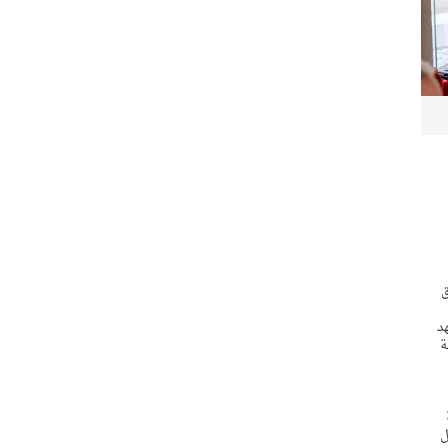
ق
د
ة
 يمثل