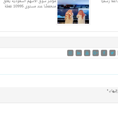
مًا رسميًا
مؤشر سوق الأسهم السعودية يغلق
منخفضًا عند مستوى 10995 نقطة
ليها بـ
*