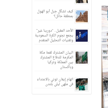
كيف تشكّل جبل أبو الهول
بمنطقة حائل؟
الأحد المقبل.. “دورينا غير”
يجمع نجوم الكرة السعودية
وتقنيات التحليل المتقدم
البيان المشترك لقمة مكة
المكرمة للدفاع المشترك
بين المملكة وتركيا
وباكستان
اتهام إيفان توني بالاعتداء
في ملهى ليلي بلندن