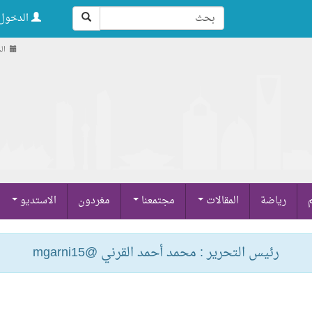
الدخول 
الجمعة
م
رياضة
المقالات
مجتمعنا
مغردون
الاستديو
رئيس التحرير : محمد أحمد القرني @mgarni15