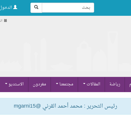
الدخول 
الجمعة
م
رياضة
المقالات
مجتمعنا
مغردون
الاستديو
رئيس التحرير : محمد أحمد القرني @mgarni15