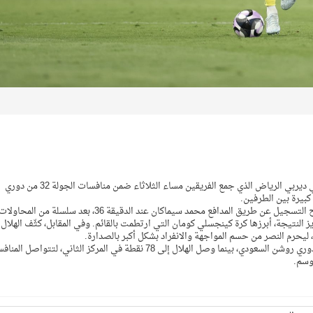
خطف الهلال تعادلًا ثمينًا أمام غريمه النصر بنتيجة (1-1)، في ديربي الرياض الذي جمع الفريقين مساء الثلاثاء ضمن منافسات الجولة 32 من دوري
بيرة بين الطرفين.
وفرض النصر أفضليته خلال الشوط الأول ونجح في افتتاح التسجيل عن طريق المدافع محمد سيماكان عند الدقيقة 36، بعد سلسلة من المحاولا
ز النتيجة، أبرزها كرة كينجسلي كومان التي ارتطمت بالقائم. وفي المقابل، كثّف الهلال
ليحرم النصر من حسم المواجهة والانفراد بشكل أكبر بالصدارة.
ورفع النصر رصيده إلى 83 نقطة في صدارة جدول ترتيب دوري روشن السعودي، بينما وصل الهلال إلى 78 نقطة في المركز الثاني، لتتواصل ال
وسم.