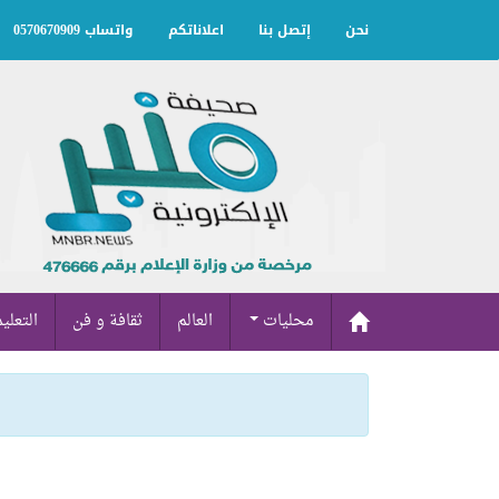
نحن
إتصل بنا
اعلاناتكم
واتساب 0570670909
محليات
العالم
ثقافة و فن
التعلي