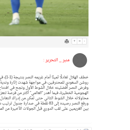
+
=
-
منبر _ التحرير :
روشن السعودي للمحترفين، في مواجهة شهدت إثارة وندية ك
الهجومية الخطيرة، فيما أهدر “العالمي” أكثر من فرصة لتعزي
محاولاته خلال الشوط الثاني حتى تمكن من إدراك التعادل، 
بين الغريمين على لقب الدوري قبل الجولات الأخيرة من الم