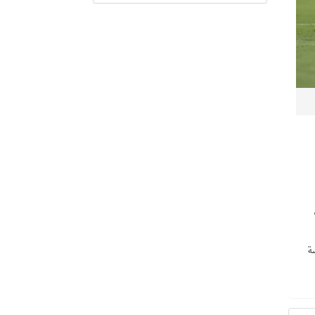
ت
منافسة