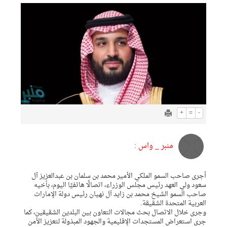
+
=
-
منبر _ واس :
أجرى صاحب السمو الملكي الأمير محمد بن سلمان بن عبدالعزيز آل
سعود ولي العهد رئيس مجلس الوزراء، اتصالًا هاتفيًا اليوم، بأخيه
صاحب السمو الشيخ محمد بن زايد آل نهيان رئيس دولة الإمارات
العربية المتحدة الشقيقة.
وجرى خلال الاتصال بحث مجالات التعاون بين البلدين الشقيقين، كما
جرى استعراض المستجدات الإقليمية والجهود المبذولة لتعزيز الأمن