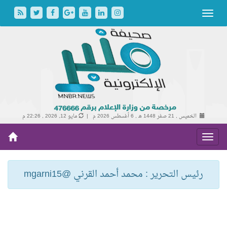
الخميس , 21 صفر 1448 هـ ,
6 أغسطس 2026 م |
مايو 12, 2026 , 22:26 م
رئيس التحرير : محمد أحمد القرني @mgarni15