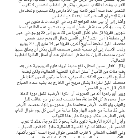
اقتراب وقت الانقلاب الصيفي، ولكن في القطب الشمالي لا تغرب
الشمس لمدة ستة أشهر كاملة بين 20 مارس و23 سبتمبر، وتتضاءل
فترة الإشراق المستمر كلما ابتعدنا عن القطبين.
وأشار إلى أن بين هذه المواقع تفاوت في الوقت، فالقاطنون في
(ترومسو)، أكبر مدينة في شمال النرويج، يعيشون هذه الظاهرة لمدة
شهرين تقريبًا كل عام خلال الفترة من 20 مايو إلى 22 يوليو، في حين
في منطقة (رأس الشمال) في أقصى شمال النرويج تظهر شمس
منتصف الليل لبضعة أسابيع أخرى، تقريبًا من 14 مايو إلى 29 يوليو.
ولفت الانتباه إلى أن تسمية شمس منتصف الليل يمكن أن يطلق عليها
“ضوء منتصف الليل”، خاصة في المناطق عند أو أسفل الدائرة القطبية
الشمالية.
وقال: “فعلى سبيل المثال، تقع مدينة تروندهايم النرويجية على بعد
بضع مئات من الأميال أسفل الدائرة القطبية الشمالية، ولكن لبضعة
أسابيع بالقرب من الانقلاب الصيفي، عادةً ما يكون الضوء كافيًا في
منتصف الليل للقراءة بشكل مريح في الخارج بما يشبه سماء الصباح
الباكر قبل شروق الشمس”.
وبيّن أبو زاهرة أنه من المعروف أن الكرة الأرضية تكمل دورة كاملة
حول محورها كل 24 ساعة، مما يتسبب فيما يُرى من تعاقب لليل
والنهار، ولو كانت الأرض متعامدة على محور دورانها، لحصلت الأرض
على 12 ساعة من ضوء النهار و12 ساعة من الليل كل يوم طوال العام،
بغض النظر عن مكان وجودنا على هذا الكوكب.
وأبان أن الكرة الأرضية تكون مائلة بنحو 23.5 درجة، لذلك لا تغرب
الشمس في منطقة الدائرة القطبية الشمالية خلال الانقلاب الصيفي،
وفي القطب الشمالي لا تغرب الشمس طوال فترة الستة أشهر بأكملها،