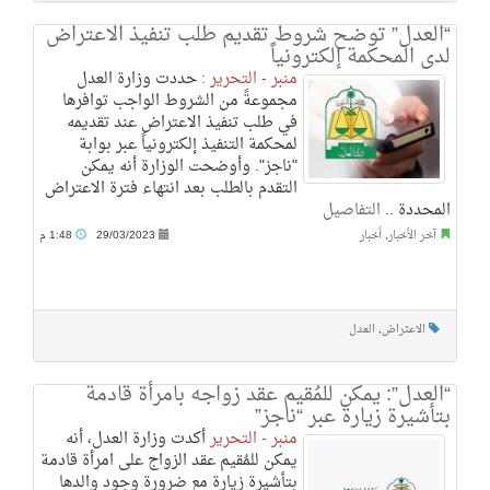
“العدل” توضح شروط تقديم طلب تنفيذ الاعتراض
لدى المحكمة إلكترونياً
منبر - التحرير :
حددت وزارة العدل
مجموعةً من الشروط الواجب توافرها
في طلب تنفيذ الاعتراض عند تقديمه
لمحكمة التنفيذ إلكترونياً عبر بوابة
"ناجز". وأوضحت الوزارة أنه يمكن
التقدم بالطلب بعد انتهاء فترة الاعتراض
المحددة ..
التفاصيل
آخر الأخبار
,
أخبار
29/03/2023
1:48 م
الاعتراض
,
العدل
“العدل”: يمكن للمُقيم عقد زواجه بامرأة قادمة
بتأشيرة زيارة عبر “ناجز”
منبر - التحرير
أكدت وزارة العدل، أنه
يمكن للمُقيم عقد الزواج على امرأة قادمة
بتأشيرة زيارة مع ضرورة وجود والدها