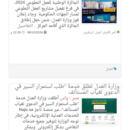
الجائزة الوطنية للعمل التطوعي 2024،
في فرع تفعيل مشاريع العمل التطوعي
لمسار الجهات الحكومية. وجاء إعلان
فوز وزارة العدل، ضمن حفل إطلاق
الجائزة الذي أقامه المركز ..
التفاصيل
آخر الأخبار
,
أخبار
,
السلايدر
08/12/2024
12:20 م
العدل
وزارة العدل تطلق خدمة “طلب استمرار السير في
الدعوى لغياب المستأنف
منبر - واس
أطلقت وزارة العدل خدمة
"طلب استمرار السير في الدعوى لغياب
المستأنف"، عبر منصة ناجز Najiz.sa
للخدمات العدلية الإلكترونية، في إطار
توجه الوزارة لتوفير جميع خدمات
التقاضي بشكل إلكتروني. ويمكن