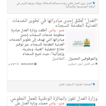
العدل
,
وزير العدل يلتقي برؤساء محاكم الاستئناف ويؤكد دورهم الرئيس في
الرقابة الموضوعية والإجرائية
“العدل” تُطلق إحدى مبادراتها في تطوير الخدمات
العدلية المقدمة للسجناء
منبر - واس:
أطلقت وزارة العدل مبادرة
منظومة خدمات السجناء، إحدى
مبادراتها التي تهدف إلى تطوير الخدمات
العدلية المقدمة للسجناء، عبر توفير
نماذج تشغيلية "تقنية، وبشرية،
وإجرائية"، حيث تتيح للسجناء
والموقوفين الحصول ..
التفاصيل
آخر الأخبار
,
أخبار
,
السلايدر
30/01/2025
1:27 م
الخدمات العدلية
,
السجناء
,
العدل
وزارة العدل تفوز بالجائزة الوطنية للعمل التطوعي
منبر - واس
حصلت وزارة العدل على