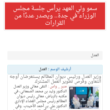
سمو ولي العهد يرأس جلسة مجلس
الوزراء في جدة.. ويصدر عددًا من
القرارات
العدل
أرشيف الوسم :
العدل
وزير العدل ورئيس ديوان المظالم يستعرضان أوجه
التعاون وفرص تطوير العمل المشترك
منبر _ واس :
التقى معالي وزير العدل
الدكتور وليد بن محمد الصمعاني، في
مكتبه بالرياض، معالي رئيس ديوان
المظالم رئيس مجلس القضاء الإداري
الدكتور علي بن أحمد الأحيدب. وفي