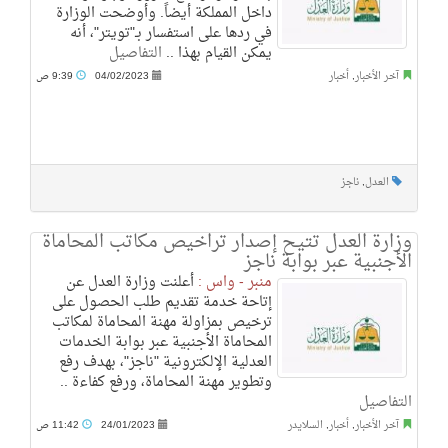
داخل المملكة أيضاً. وأوضحت الوزارة
في ردها على استفسار بـ"تويتر"، أنه
يمكن القيام بهذا ..
التفاصيل
آخر الأخبار
,
أخبار
04/02/2023
9:39 ص
العدل
,
ناجز
وزارة العدل تتيح إصدار تراخيص مكاتب المحاماة
الأجنبية عبر بوابة ناجز
منبر - واس :
أعلنت وزارة العدل عن
إتاحة خدمة تقديم طلب الحصول على
ترخيص بمزاولة مهنة المحاماة لمكاتب
المحاماة الأجنبية عبر بوابة الخدمات
العدلية الإلكترونية "ناجز"، بهدف رفع
وتطوير مهنة المحاماة، ورفع كفاءة ..
التفاصيل
آخر الأخبار
,
أخبار
,
السلايدر
24/01/2023
11:42 ص