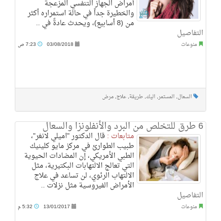
أمراض الجهاز التنفسي المزعجة
والخطيرة جداً في حالة استمراره أكثر
من (8 أسابيع)، ويحدث عادةً في ..
التفاصيل
منوعات
03/08/2018
7:23 ص
السعال
,
المستمر
,
اليك
,
طريقة
,
علاج
,
مرض
6 طرق للتخلص من البرد والأنفلونزا والسعال
متابعات :
قال الدكتور "اميلي لانغر"،
طبيب الطوارئ في مركز مايو كلينيك
الطبي الأمريكي، إن المضادات الحيوية
التي تعالج الالتهابات البكتيرية، مثل
الالتهاب الرئوي، لن تساعد في علاج
الأمراض الفيروسية مثل نزلات ..
التفاصيل
منوعات
13/01/2017
5:32 م