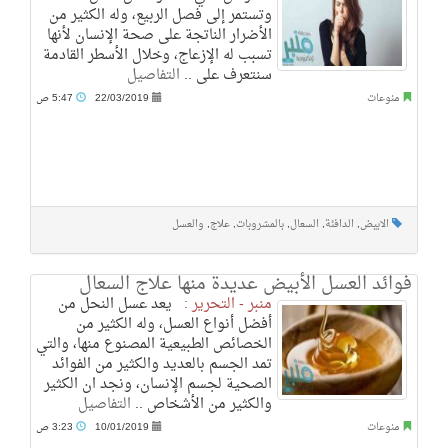
وتستمر إلى فصل الربيع، وله الكثير من
الأضرار الناتجة على صحة الإنسان لأنها
تسبب له الإزعاج، وخلال الأسطر القادمة
سنتعرف على ..
التفاصيل
منوعات
22/03/2019
5:47 ص
الابيض
,
الدافئة
,
السعال
,
بالمشروبات
,
علاج
,
والعسل
فوائد العسل الأبيض عديدة منها علاج السعال
منبر - التحرير :
يعد عسل النحل من
أفضل أنواع العسل، وله الكثير من
الخصائص الطبيعية المصنوع منها، والتي
تمد الجسم بالعديد والكثير من الفوائد
الصحية لجسم الإنسان، ونجد ان الكثير
والكثير من الأشخاص ..
التفاصيل
منوعات
10/01/2019
3:23 ص