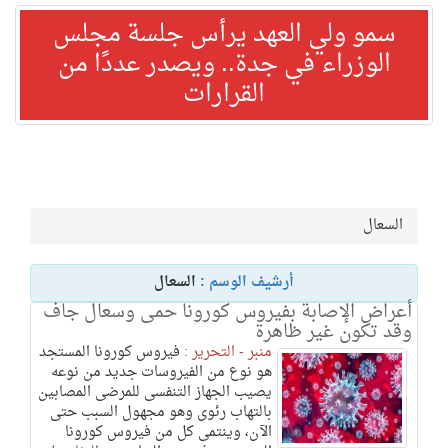
سمو ولي العهد يرأس جلسة مجلس
الوزراء في جدة.. ويصدر عددًا من
القرارات
السعال
أرشيف الوسم :
السعال
أعراض الإصابة بفيروس كورونا حمى وسعال جاف
وقد تكون غير ظاهرة
منبر - التحرير :
فيروس كورونا المستجد
هو نوع من الفيروسات جديد من نوعه
يصيب الجهاز التنفسى للمرضى المصابين
بالتهاب رئوى وهو مجهول السبب حتى
الآن، وينتمى كل من فيروس كورونا