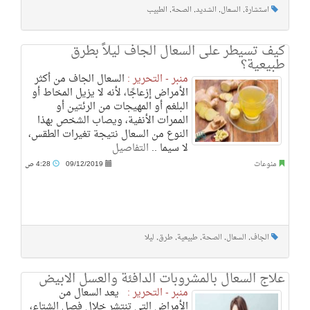
استشارة
,
السعال
,
الشديد
,
الصحة
,
الطبيب
كيف تسيطر على السعال الجاف ليلاً بطرق
طبيعية؟
منبر - التحرير :
السعال الجاف من أكثر
الأمراض إزعاجًا، لأنه لا يزيل المخاط أو
البلغم أو المهيجات من الرئتين أو
الممرات الأنفية، ويصاب الشخص بهذا
النوع من السعال نتيجة تغيرات الطقس،
لا سيما ..
التفاصيل
منوعات
09/12/2019
4:28 ص
الجاف
,
السعال
,
الصحة
,
طبيعية
,
طرق
,
ليلا
علاج السعال بالمشروبات الدافئة والعسل الابيض
منبر - التحرير :
يعد السعال من
الأمراض التي تنتشر خلال فصل الشتاء،