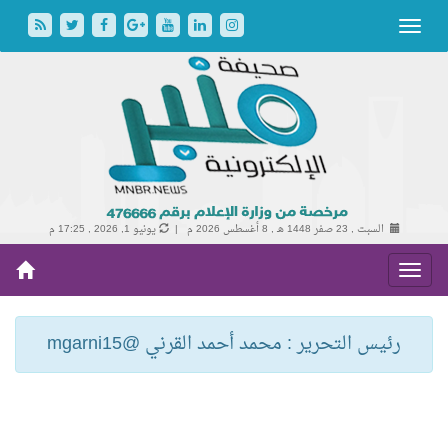
السبت , 23 صفر 1448 هـ ,
8 أغسطس 2026 م |
يونيو 1, 2026 , 17:25 م
رئيس التحرير : محمد أحمد القرني @mgarni15