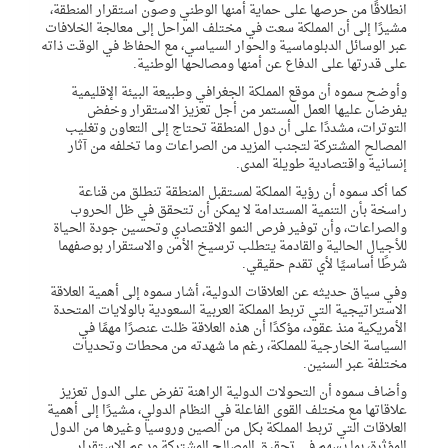
انطلاقًا من حرصها على حماية أمنها الوطني وصون استقرار المنطقة،
مشيرًا إلى أن المملكة سعت في مختلف المراحل إلى معالجة الخلافات
عبر الوسائل الدبلوماسية والحوار السياسي، مع الحفاظ في الوقت ذاته
على قدرتها على الدفاع عن أمنها ومصالحها الوطنية.
وأوضح سموه أن موقع المملكة الجغرافي وطبيعة البيئة الإقليمية
يفرضان عليها العمل المستمر من أجل تعزيز الاستقرار وخفض
التوترات، مشددًا على أن دول المنطقة تحتاج إلى التعاون وتغليب
المصالح المشتركة لتجنب المزيد من الصراعات وما تخلفه من آثار
إنسانية واقتصادية طويلة المدى.
كما أكد سموه أن رؤية المملكة لمستقبل المنطقة تنطلق من قناعة
راسخة بأن التنمية المستدامة لا يمكن أن تتحقق في ظل الحروب
والصراعات، وأن توفير فرص النمو الاقتصادي وتحسين جودة الحياة
للأجيال الحالية والقادمة يتطلب ترسيخ الأمن والاستقرار بوصفهما
شرطًا أساسيًا لأي تقدم حقيقي.
وفي سياق حديثه عن العلاقات الدولية، أشار سموه إلى أهمية العلاقة
الاستراتيجية التي تربط المملكة العربية السعودية بالولايات المتحدة
الأمريكية منذ عقود، مؤكدًا أن هذه العلاقة ظلت عنصرًا مهمًا في
السياسة الخارجية للمملكة، رغم ما شهدته من محطات وتحديات
مختلفة عبر السنين.
وأضاف سموه أن التحولات الدولية الراهنة تفرض على الدول تعزيز
علاقاتها مع مختلف القوى الفاعلة في النظام الدولي، مشيرًا إلى أهمية
العلاقات التي تربط المملكة بكل من الصين وروسيا وغيرها من الدول
المؤثرة، بما يسهم في تحقيق المصالح المشتركة ودعم الاستقرار