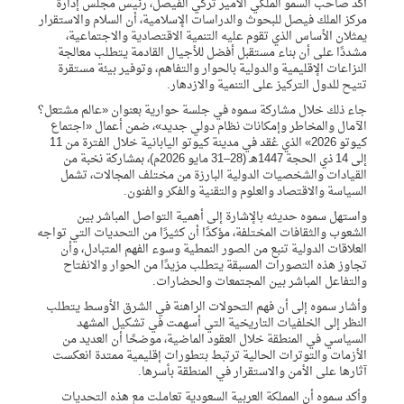
أكد صاحب السمو الملكي الأمير تركي الفيصل، رئيس مجلس إدارة
مركز الملك فيصل للبحوث والدراسات الإسلامية، أن السلام والاستقرار
يمثلان الأساس الذي تقوم عليه التنمية الاقتصادية والاجتماعية،
مشددًا على أن بناء مستقبل أفضل للأجيال القادمة يتطلب معالجة
النزاعات الإقليمية والدولية بالحوار والتفاهم، وتوفير بيئة مستقرة
تتيح للدول التركيز على التنمية والازدهار.
جاء ذلك خلال مشاركة سموه في جلسة حوارية بعنوان «عالم مشتعل؟
الآمال والمخاطر وإمكانات نظام دولي جديد»، ضمن أعمال «اجتماع
كيوتو 2026» الذي عُقد في مدينة كيوتو اليابانية خلال الفترة من 11
إلى 14 ذي الحجة 1447هـ (28–31 مايو 2026م)، بمشاركة نخبة من
القيادات والشخصيات الدولية البارزة من مختلف المجالات، تشمل
السياسة والاقتصاد والعلوم والتقنية والفكر والفنون.
واستهل سموه حديثه بالإشارة إلى أهمية التواصل المباشر بين
الشعوب والثقافات المختلفة، مؤكدًا أن كثيرًا من التحديات التي تواجه
العلاقات الدولية تنبع من الصور النمطية وسوء الفهم المتبادل، وأن
تجاوز هذه التصورات المسبقة يتطلب مزيدًا من الحوار والانفتاح
والتفاعل المباشر بين المجتمعات والحضارات.
وأشار سموه إلى أن فهم التحولات الراهنة في الشرق الأوسط يتطلب
النظر إلى الخلفيات التاريخية التي أسهمت في تشكيل المشهد
السياسي في المنطقة خلال العقود الماضية، موضحًا أن العديد من
الأزمات والتوترات الحالية ترتبط بتطورات إقليمية ممتدة انعكست
آثارها على الأمن والاستقرار في المنطقة بأسرها.
وأكد سموه أن المملكة العربية السعودية تعاملت مع هذه التحديات