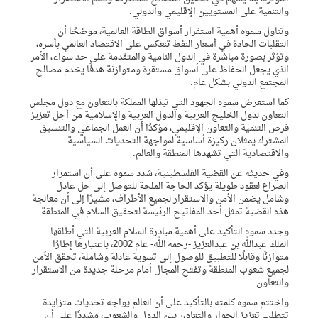
والتنمية على المستويين الإقليمي والدولي.
وتناول سموه أهمية استقرار أسواق الطاقة العالمية، موضحًا أن
التقلبات الحادة في أسعار النفط تنعكس على الاقتصاد العالمي بأسره،
وتؤثر بصورة مباشرة في الدول النامية والمتقدمة على حد سواء، الأمر
الذي يجعل الحفاظ على أسواق مستقرة ومتوازنة هدفًا يخدم مصالح
المجتمع الدولي بشكل عام.
كما استعرض سموه الجهود التي تبذلها المملكة بالتعاون مع دول مجلس
التعاون لدول الخليج العربية والدول العربية والإسلامية من أجل تعزيز
فرص التنمية والتعاون الإقليمي، مؤكدًا أن العمل الجماعي والتنسيق
المشترك يمثلان ركيزة أساسية لمواجهة التحديات السياسية
والاقتصادية التي تشهدها المنطقة والعالم.
وفي حديثه عن القضية الفلسطينية، شدد سموه على أن استمرار
الصراع لعقود طويلة يؤكد الحاجة الملحة للتوصل إلى حل عادل
وشامل يضمن الأمن والاستقرار لجميع الأطراف، مشيرًا إلى أن معالجة
هذه القضية تمثل أحد المفاتيح الرئيسة لتحقيق السلام في المنطقة.
وجدد سموه التأكيد على أهمية مبادرة السلام العربية التي أطلقها
الملك عبدالله بن عبدالعزيز -رحمه الله- عام 2002، باعتبارها إطارًا
متوازنًا وقابلًا للتطبيق للوصول إلى تسوية عادلة وشاملة، تحقق الأمن
لجميع شعوب المنطقة وتفتح المجال أمام مرحلة جديدة من الاستقرار
والتعاون.
واختتم سموه كلمته بالتأكيد على أن العالم يواجه تحديات متزايدة
تتطلب تعزيز الحوار والتعاون بين الدول والشعوب، مشددًا على أن