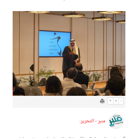
+
=
-
منبر - التحرير: