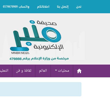
نحن
إتصل بنا
اعلاناتكم
واتساب 0570670909
محليات
العالم
ثقافة و فن
التعلي