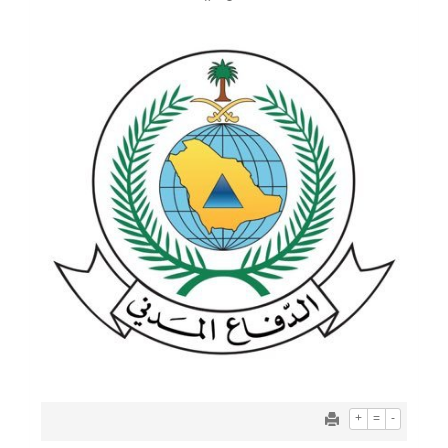
+
=
-