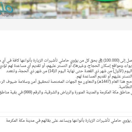
شددت وزارة الداخلية على أنه سيتم تطبيق غرامة مالية تصل إلى (100.000) ريال بحق كل من يؤوي حاملي تأشيرات الزيارة بأنواعها كافة في
اء، ومواقع إسكان الحجاج، وغيرها)، أو التستر عليهم، أو تقديم أي مساعدة لهم تؤدي
بقائهم في مدينة مكة المكرمة، والمشاعر المقدسة بداية من اليوم (الأول) من شهر ذي القعدة حتى نهاية اليوم الـ(14) من شهر ذي الحجة، وتتعدد
لتستر عليهم أو تقديم المساعدة لهم.
وأهابت الوزارة بالجميع الالتزام بالتعليمات المنظمة لموسم حج هذا العام (1447هـ) والتعاون مع الجهات المختصة لتحقيق أمن وسلامة ضيوف
لنظامية.
ودعت إلى المبادرة بالإبلاغ عن مخالفيها عبر الرقم (911) في مناطق مكة المكرمة والمدينة المنورة والرياض والشرقية، والرقم (999) في بقية