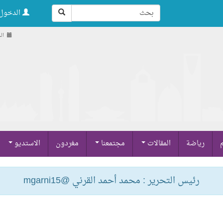
الدخول 
الجمعة
م
رياضة
المقالات
مجتمعنا
مغردون
الاستديو
رئيس التحرير : محمد أحمد القرني @mgarni15