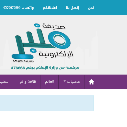
نحن
إتصل بنا
اعلاناتكم
واتساب 0570670909
محليات
العالم
ثقافة و فن
التعلي