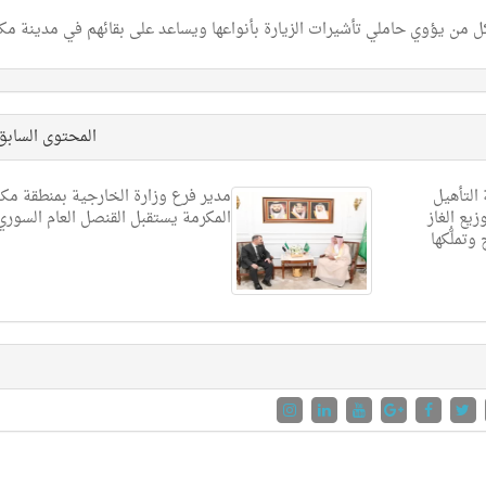
ية تصل إلى 100 ألف ريال بحق كل من يؤوي حاملي تأشيرات الزيارة بأنواعها ويساعد على بقائهم في مدينة مك
المحتوى الساب
 التأهيل
مدير فرع وزارة الخارجية بمنطقة مك
يع الغاز
المكرمة يستقبل القنصل العام السوري
تملُّكها