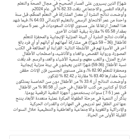
شهرًا) الذين يسيرون على المسار الصحيح في مجال الصحة والتعلم
والرفاه النفسي والاجتماعي بلغت 82.33 % في عام 2024م.
وأوضحت نتائج النشرة أن معدل المشاركة في التعلُّم المنظَّم، قبل سنة
واحدة من عمر الالتحاق الرسمي بالتعليم الابتدائي 64.03 %، فيما شهد
هذا المعدل ارتفاعًا على مستوى الإناث السعوديات في عمر 5 سنوات
بمقدار 65.58 % مقارنة بـبقية الفئات الأخرى.
وأفادت نتائج النشرة أن البيئة المنزلية الإيجابية والمحفزة للتعلّم
للأطفال (36 – 59 شهرًا) هي مشاركة أمهاتهم أو آبائهم أو أي فرد بالغ
آخر في الأسرة لهم في الأنشطة التالية: القراءة أو المطالعة في الكتب
المصورة، ورواية القصص، والغناء والأناشيد، واصطحاب الأطفال
خارج المنزل، واللعب معهم، وتسمية الأشياء والعد، والرسم. قد بلغت
نسبة الأطفال (36-59) شهرًا الذين يعيشون في بيئة منزلية إيجابية
ومحفزة للتعلّم 82.90 %، وعلى مستوى الجنسين فإن الإناث حققن
نسبة مقدارها 83.40 % مقارنة بـ 82.42 % للذكور.
وأوضحت النتائج أن 33.4 % من الأطفال دون سن الخامسة يمتلكون
كتابًا أو كتابين من كتب الأطفال، في حين أن 90.58 % من الأطفال
في عمر ( 5-7 ) سنوات يستخدمون أجهزة التقنية الرقمية يوميًا.
يذكر أن التنمية في مرحلة الطفولة المبكرة عملية متعددة الأبعاد ينتج
عنها لدى الطفل نمو تدريجي في المهارات والقدرات الحركية
والإدراكية واللغوية والاجتماعية والعاطفية والتنظيمية خلال السنوات
القليلة الأولى من الحياة.