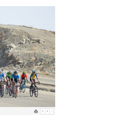
+
=
-