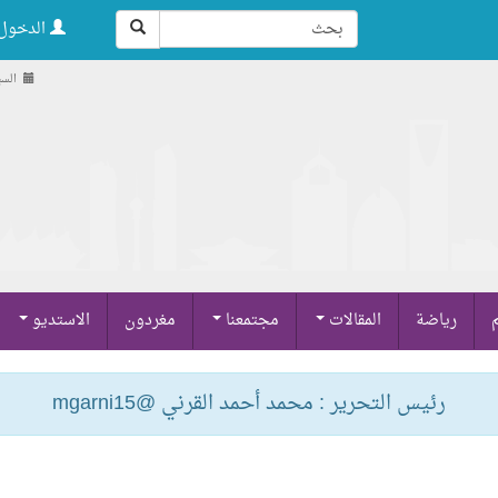
الدخول 
السبت , 23
م
رياضة
المقالات
مجتمعنا
مغردون
الاستديو
رئيس التحرير : محمد أحمد القرني @mgarni15