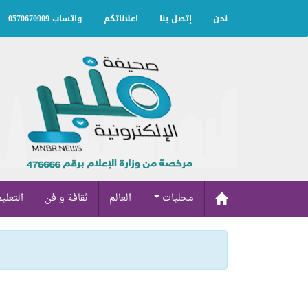
نحن
إتصل بنا
اعلاناتكم
واتساب 0570670909
محليات
العالم
ثقافة و فن
التعلي