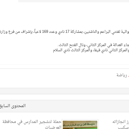
اختُتمت منافسات بطولة دوري الاتحاد الأولى للدرَّاجات الهوائية لفئتي البراعم والناشئين، بمشاركة 17 نادي وعدد 169 لاعباً، بإشراف من فرع وزا
ء العدالة في المركز الثاني، ونال الفتح الثالث.
مركز الثاني نادي فيفا، والمركز الثالث نادي السلام
رياضة
المحتوى الساب
 انجازاته
حملة لتشجير المدارس في محافظة
 سكيب
العرضيات