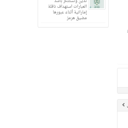
تدين وتستنكر بأشد
العبارات استهداف ناقلة
إماراتية أثناء عبورها
مضيق هرمز
رة
ق