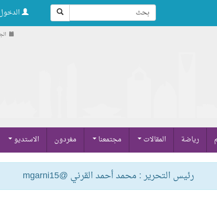
الدخول 
الجمعة , 
م
رياضة
المقالات
مجتمعنا
مغردون
الاستديو
رئيس التحرير : محمد أحمد القرني @mgarni15