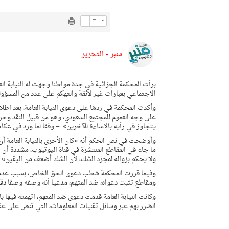
+
=
-
منبر - التحرير:
برأت المحكمة الجزائية في جدة مواطنا وجهت له النيابة 
الاجتماعي بعبارات غير لائقة والتهكم على عدد من المسؤول
وأكدت المحكمة في ردها على دعوى النيابة العامة، بعد اط
على وجه العموم للمجتمع السعودي، وهو من قبيل النقد وحري
يتجاوز في رأيه بالإساءة للآخرين». – وفقا لما ورد في عكا
وأوضحت في نص الحكم أنه «كان الأحرى بالنيابة العامة أن 
ما جاء في المقاطع المنتشرة في قناة اليوتيوب، مشددة أن الي
ولا يحكم بزواله لمجرد الشك، لأن الشك أضعف من اليقين».
وفيما قررت المحكمة شطب دعوى الحق الخاص، بسبب عدم حض
ومقاطع تثبت دعواه، ضد المتهم، مدعيا أنه وصفه وصفا دق
وكانت النيابة العامة قدمت دعوى ضد المتهم، اتهمته فيها ب
الضرر بهم عبر وسائل تقنيات المعلومات، التي تنص على عقوبات الس