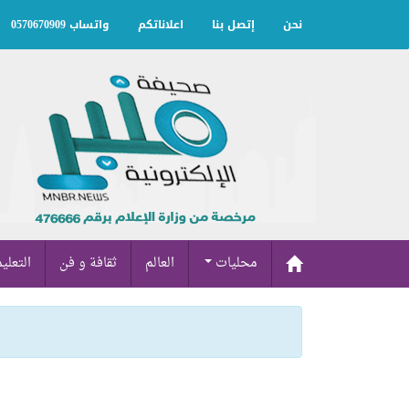
نحن
إتصل بنا
اعلاناتكم
واتساب 0570670909
محليات
العالم
ثقافة و فن
التعلي