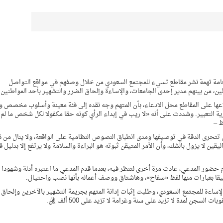
العامة تهمة نشر مقاطع تسيء للمجتمع السعودي من خلال وصفهم في مواقع التواصل
ين، من بينهم مدير إحدى الجامعات، والإساءة وإلحاق الضرر والتشهير بأحد المواطنين.
لاعها على المقاطع محل الادعاء، بأن المتهم وجه نقده إلى فئة معينة وأسلوب مخصص 
ة التعبير. وشددت على أنه «لا ريب في إبداء الرأي كونه حقا مكفولا لكل شخص ما لم
ظ –
تتحرى الدقة في توصيفها ‏ومدى انطباق النصوص النظامية على الواقعة، ولا ينال من ذ
قين لا يزول بالشك، وأن الأمر المتيقن ثبوته هو البراءة والسلامة ولا يرتفع إلا بدليل 
ور المدعي، عادت مرة أخرى لتنظر فيه، بعدما قدم المدعي ما اعتبره أدلة وشهودا
يقا بعبارات منها لفظ «سفاح»، وهاشتاق ووصف أعماله بأنها نصب واحتيال.
الإساءة للمجتمع السعودي، وطلبت إثبات إدانة المتهم بجريمة التشهير بالآخرين وإلحاق
جن لمدة لا تزيد على سنة وغرامة لا تزيد على 500 ألف ريال.