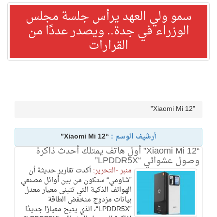
سمو ولي العهد يرأس جلسة مجلس
الوزراء في جدة.. ويصدر عددًا من
القرارات
"Xiaomi Mi 12"
أرشيف الوسم :
“Xiaomi Mi 12”
“Xiaomi Mi 12” أول هاتف يمتلك أحدث ذاكرة
وصول عشوائي “LPDDR5X”
منبر -التحرير:
أكدت تقارير حديثة أن
”شاومي“ ستكون من بين أوائل مصنعي
الهواتف الذكية التي تتبنى معيار معدل
بيانات مزدوج منخفض الطاقة
”LPDDR5X“، الذي يتيح معيارًا جديدًا