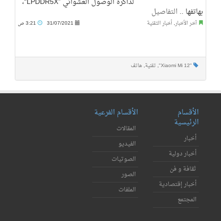
لذاكرة الوصول العشوائي ”LPDDR5X“،
بهاتفها ..
التفاصيل
آخر الأخبار
,
أخبار التقنية
31/07/2021
3:21 ص
"Xiaomi Mi 12"
,
تقنية
,
هاتف
الأقسام
الأقسام الفرعية
الرئيسية
المقالات
أخبار
الفيديو
أخبار دولية
الصوتيات
ثقافة و فن
الصور
أخبار إقتصادية
الملفات
المجتمع