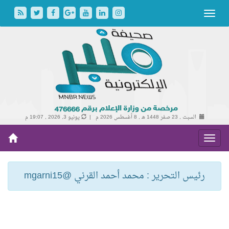
السبت , 23 صفر 1448 هـ ,
8 أغسطس 2026 م |
يونيو 3, 2026 , 19:07 م
رئيس التحرير : محمد أحمد القرني @mgarni15