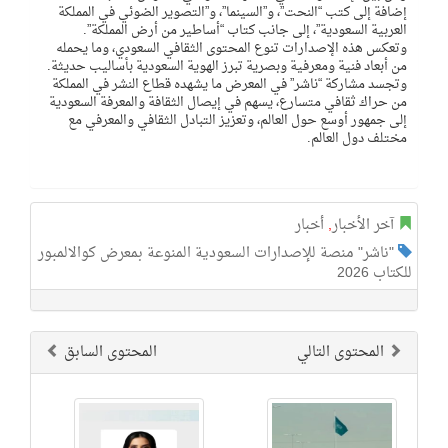
إضافة إلى كتب “النحت”، و”السينما”، و”التصوير الضوئي في المملكة
العربية السعودية”، إلى جانب كتاب “أساطير من أرض المملكة”.
وتعكس هذه الإصدارات تنوع المحتوى الثقافي السعودي، وما يحمله
من أبعاد فنية ومعرفية وبصرية تبرز الهوية السعودية بأساليب حديثة.
وتجسد مشاركة “ناشر” في المعرض ما يشهده قطاع النشر في المملكة
من حراك ثقافي متسارع، يسهم في إيصال الثقافة والمعرفة السعودية
إلى جمهور أوسع حول العالم، وتعزيز التبادل الثقافي والمعرفي مع
مختلف دول العالم.
آخر الأخبار
,
أخبار
"ناشر" منصة للإصدارات السعودية المنوعة بمعرض كوالالمبور
للكتاب 2026
المحتوى التالي
المحتوى السابق