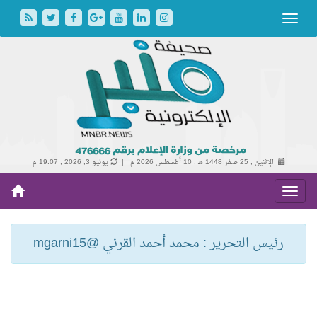
الإثنين , 25 صفر 1448 هـ ,
10 أغسطس 2026 م |
يونيو 3, 2026 , 19:07 م
رئيس التحرير : محمد أحمد القرني @mgarni15