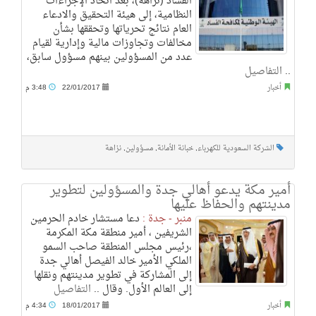
الفساد (نزاهة)، بعد اتخاذ الإجراءات
النظامية، إلى هيئة التحقيق والادعاء
العام نتائج تحرياتها وتحققها بشأن
مخالفات وتجاوزات مالية وإدارية لقيام
عدد من المسؤولين بينهم مسؤول سابق،
..
التفاصيل
أخبار
22/01/2017
3:48 م
الشركة السعودية للكهرباء
,
خبانة الأمانة
,
مسؤولين
,
نزاهة
أمير مكة يدعو أهالي جدة والمسؤولين لتطوير
مدينتهم والحفاظ عليها
منبر - جدة :
دعا مستشار خادم الحرمين
الشريفين ، أمير منطقة مكة المكرمة
،رئيس مجلس المنطقة صاحب السمو
الملكي الأمير خالد الفيصل أهالي جدة
إلى المشاركة في تطوير مدينتهم ونقلها
إلى العالم الأول. وقال ..
التفاصيل
أخبار
18/01/2017
4:34 م