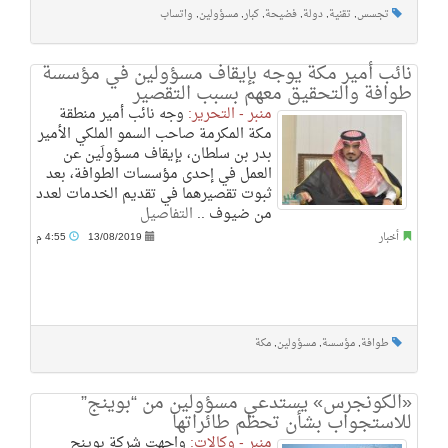
تجسس
,
تقنية
,
دولة
,
فضيحة
,
كبار
,
مسؤولين
,
واتساب
نائب أمير مكة يوجه بإيقاف مسؤولين في مؤسسة
طوافة والتحقيق معهم بسبب التقصير
منبر - التحرير:
وجه نائب أمير منطقة
مكة المكرمة صاحب السمو الملكي الأمير
بدر بن سلطان، بإيقاف مسؤولَين عن
العمل في إحدى مؤسسات الطوافة، بعد
ثبوت تقصيرهما في تقديم الخدمات لعدد
من ضيوف ..
التفاصيل
أخبار
13/08/2019
4:55 م
طوافة
,
مؤسسة
,
مسؤولين
,
مكة
«الكونجرس» يستدعي مسؤولين من “بوينج”
للاستجواب بشأن تحطم طائراتها
منبر - وكالات:
واجهت شركة بوينج