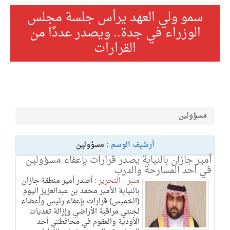
سمو ولي العهد يرأس جلسة مجلس
الوزراء في جدة.. ويصدر عددًا من
القرارات
مسؤولين
أرشيف الوسم :
مسؤولين
أمير جازان بالنيابة يصدر قرارات بإعفاء مسؤولين
في أحد المسارحة والدرب
منبر - التحرير :
أصدر أمير منطقة جازان
بالنيابة الأمير محمد بن عبدالعزيز اليوم
(الخميس) قرارات بإعفاء رئيس وأعضاء
لجنتي مراقبة الأراضي وإزالة تعديات
الأودية والعقوم في محافطتي أحد