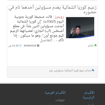
زعيم كوريا الشمالية يعدم مسؤولين أحدهما نام في
حضوره
رويترز :
قالت صحيفة كورية جنوبية
اليوم (الثلاثاء): "إن كوريا الشمالية
أعدمت مسؤولين اثنين علناً، في مطلع
أغسطس (آب) الجاري؛ لعصيانهما الزعيم
كيم جونج أون"، وهو ما سيكون - إذا
تأكد - ..
التفاصيل
العالم
30/08/2016
11:15 ص
إعدام
,
زعيم كوريا الشمالية
,
مسؤولين
,
نوم
الأقسام
الأقسام الفرعية
الرئيسية
المقالات