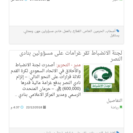
أصحاب
,
الحرمين
,
الخاص
,
القطاع
,
بـالعمل
,
خادم
,
مسؤولين
,
مهن
,
وممثلي
,
يستقبل
لجنة الانضباط تقر غرامات على مسؤولين بنادى
النصر
منبر - التحرير:
أصدرت لجنة الانضباط
والأخلاق في الاتحاد السعودي لكرة القدم
ثلاثة قرارات على النحو التالي: – إلزام
نادي النصر بدفع غرامة مالية قدرها
(600,000) ريال. – حرمان المتحدث
الرسمي ومدير المركز الاعلامي بنادي ..
التفاصيل
رياضة
22/12/2018
4:37 م