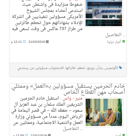
ضغوطا متزايدة فى واشنطن حيث
استدعى أعضاء بمجلس الشيوخ
الأمريكى مسؤولين تنفيذيين فى الشركة
للإدلاء بشهاداتهم حول تحطم طائرتين
من طراز 737 ماكس فى وقت تسعى فيه
..
التفاصيل
أخبار دولية
21/03/2019
12:11 م
الكُونجرس
,
بشأن
,
بوينج
,
تحطم
,
طائراتها
,
للاستجواب
,
مسؤولين
,
من
,
يستدعي
خادم الحرمين يستقبل مسؤولين بـ«العمل» وممثلي
أصحاب مهن القطاع الخاص
منبر - واس :
استقبل خادم الحرمين
الشريفين الملك سلمان بن عبد العزيز آل
سعود – حفظه الله – في قصر اليمامة في
الرياض اليوم، عدداً من مسؤولي وزارة
العمل والتنمية الاجتماعية، وممثلين عن
..
التفاصيل
أخبار
27/02/2019
12:56 ص