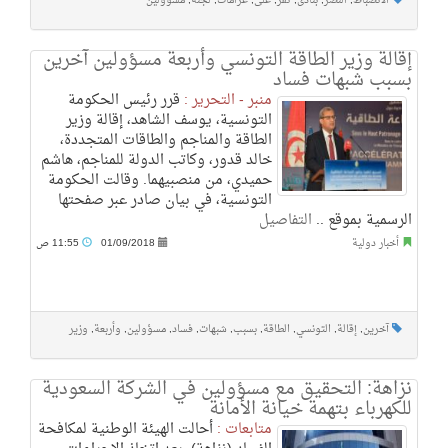
الانضباط
,
النصر
,
بنادى
,
تقر
,
على
,
غرامات
,
لجنة
,
مسؤولين
إقالة وزير الطاقة التونسي وأربعة مسؤولين آخرين
بسبب شبهات فساد
منبر - التحرير :
قرر رئيس الحكومة
التونسية، يوسف الشاهد، إقالة وزير
الطاقة والمناجم والطاقات المتجددة،
خالد قدور، وكاتب الدولة للمناجم، هاشم
حميدي، من منصبيهما. وقالت الحكومة
التونسية، في بيان صادر عبر صفحتها
الرسمية بموقع ..
التفاصيل
أخبار دولية
01/09/2018
11:55 ص
آخرين
,
إقالة
,
التونسي
,
الطاقة
,
بسبب
,
شبهات
,
فساد
,
مسؤولين
,
وأربعة
,
وزير
نزاهة: التحقيق مع مسؤولين في الشركة السعودية
للكهرباء بتهمة خيانة الأمانة
متابعات :
أحالت الهيئة الوطنية لمكافحة