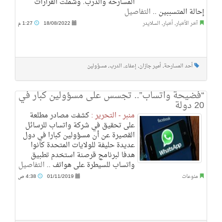
المسارحة والدرب. وشملت القرارات
إحالة المتسببين ..
التفاصيل
آخر الأخبار
,
أخبار
,
السلايدر
18/08/2022
1:27 م
أحد المسارحة
,
أمير جازان
,
إعفاء
,
الدرب
,
مسؤولين
“فضيحة واتساب”.. تجسس على مسؤولين كبار في
20 دولة
منبر - التحرير :
كشفت مصادر مطلعة
على تحقيق في شركة واتساب للرسائل
القصيرة عن أن مسؤولين كبارا في دول
عديدة حليفة للولايات المتحدة كانوا
هدفا لبرنامج قرصنة استخدم تطبيق
واتساب للسيطرة على هواتف ..
التفاصيل
منوعات
01/11/2019
4:38 ص