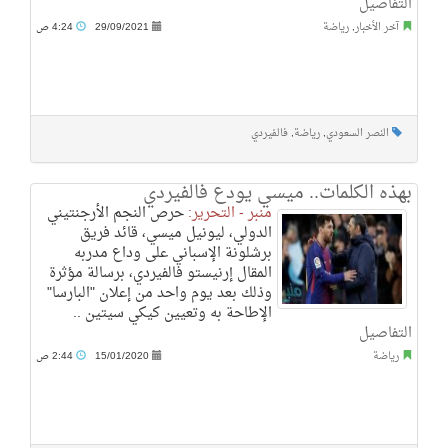
التفاصيل
آخر الأخبار
,
رياضة
29/09/2021
4:24 ص
النصر السعودي
,
رياضة
,
فالفيردي
بهذه الكلمات.. ميسي يودع فالفيردي
منبر - التحرير:
حرص النجم الأرجنتيني
الدولي، ليونيل ميسي، قائد فريق
برشلونة الإسباني على وداع مدربه
المقال إرنيستو فالفيردي، برسالة مؤثرة
وذلك بعد يوم واحد من إعلان "البارسا"
الإطاحة به وتعيين كيكي سيتين ..
التفاصيل
رياضة
15/01/2020
2:44 ص