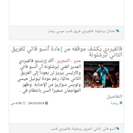
اعتذال
,
برشلونة
,
فالفيردي
,
فريق
,
لاعب
,
ميسي
,
يحذر
فالفيردي يكشف موقفه من إعادة أنسو فاتي للفريق
الثاني لبرشلونة
منبر - التحرير :
أكد إرنستو فالفيردي
المدير الفني لبرشلونة أن أنسو فاتي
وكارليس بيريز لن يعودا إلى الفريق
الثاني حاليًا، رغم عودة ليونيل ميسي
ولويس سواريز من الإصابة. وظهر
المهاجمان صغيرا السن بانتظام في ..
التفاصيل
رياضة
29/10/2019
4:06 ص
أنسو فاتي
,
الثاني
,
الفريق
,
برشلونة
,
فالفيردي
,
لاعب