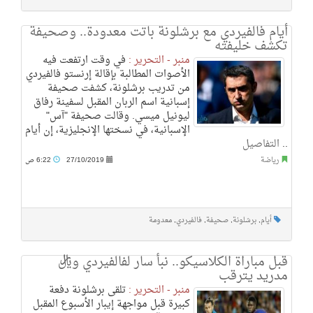
أيام فالفيردي مع برشلونة باتت معدودة.. وصحيفة
تكشف خليفته
منبر - التحرير :
في وقت ارتفعت فيه
الأصوات المطالبة بإقالة إرنستو فالفيردي
من تدريب برشلونة، كشفت صحيفة
إسبانية اسم الربان المقبل لسفينة رفاق
ليونيل ميسي. وقالت صحيفة "آس"
الإسبانية، في نسختها الإنجليزية، إن أيام
..
التفاصيل
رياضة
27/10/2019
6:22 ص
أيام
,
برشلونة
,
صحيفة
,
فالفيردي
,
معدومة
قبل مباراة الكلاسيكو.. نبأ سار لفالفيردي وريال
مدريد يترقب
منبر - التحرير :
تلقى برشلونة دفعة
كبيرة قبل مواجهة إيبار الأسبوع المقبل