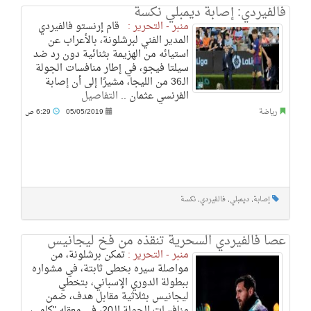
فالفيردي: إصابة ديمبلي نكسة
منبر - التحرير :
قام إرنستو فالفيردي
المدير الفني لبرشلونة، بالأعراب عن
استيائه من الهزيمة بثنائية دون رد ضد
سيلتا فيجو، في إطار منافسات الجولة
الـ36 من الليجا، مشيرًا إلى أن إصابة
الفرنسي عثمان ..
التفاصيل
رياضة
05/05/2019
6:29 ص
إصابة
,
ديمبلي
,
فالفيردي
,
نكسة
عصا فالفيردي السحرية تنقذه من فخ ليجانيس
منبر - التحرير :
تمكن برشلونة، من
مواصلة سيره بخطى ثابتة، في مشواره
ببطولة الدوري الإسباني، بتخطي
ليجانيس بثلاثية مقابل هدف، ضمن
منافسات الجولة الـ20، في معقله "كامب