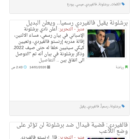
الكلمات
,
برشلونة
,
فالفيردي
,
ميسي
,
يودع
برشلونة يقيل فالفيردي رسميا.. ويعلن البديل
منبر - التحرير:
أعلن نادي برشلونة
الإسباني في بيان رسمي، مساء الاثنين،
إقالة مدربه إرنستو فالفيردي، وتعيين
كيكي سيتيين خلفا له حتى صيف 2022.
وذكر برشلونة في بيان أنه تم "التوصل
الى اتفاق بين ..
التفاصيل
رياضة
14/01/2020
2:43 ص
برشلونة
,
رسمياً
,
فالفيردي
,
يقيل
فالفيردي: قضية فيدال ضد برشلونة لن تؤثر على
وضع اللاعب
منبر - التحرير:
قال إرنستو فالفيردي