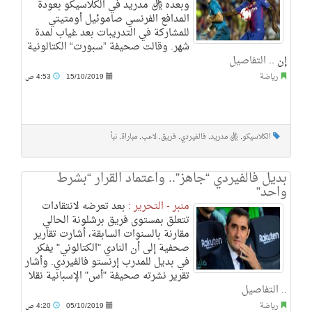
وبعده ريال مدريد في الكلاسيكو بعودة
المدافع الفرنسي صاموئيل أومتيتي
للمشاركة في التدريبات بعد غياب لمدة
شهر. وقالت صحيفة ”سبورت“ الكتالونية
إن ..
التفاصيل
رياضة
15/10/2019
4:53 ص
الكلاسيكو
,
ريال مدريد
,
فالفيردي
,
فريق
,
لاعب
,
مباراة
,
نبأ
بديل فالفيردي “جاهز”.. واعتماد القرار “بشرط
واحد”
منبر - التحرير :
بعد تعرضه لانتقادات
تتعلق بمستوى فريق برشلونة الحالي
مقارنة بالسنوات السابقة، أشارت تقارير
صحفية إلى أن النادي "الكتالوني" يفكر
في بديل للمدرب إرنستو فالفيردي. وأشار
تقرير نشرته صحيفة "أس" الإسبانية نقلا
..
التفاصيل
رياضة
05/10/2019
4:20 ص