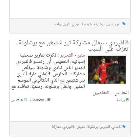
القرار
,
بديل
,
برشلونة
,
شرط
,
فالفيردي
,
فريق
,
واحد
فالفيردي سيقلل مشاركة تير شتيغن مع برشلونة..
تعرّف على السبب
منبر - التحرير :
ذكرت تقارير صحفية
إسبانية، الخميس، أن إرنستو فالفيردي
المدير الفني لنادي برشلونة سيقلّص
مشاركات الحارس الألماني مارك آندري
تير شتيغن مع الناي الكتالوني الموسم
المقبل. وأعلن برشلونة، رسميًا، تعاقده مع
الحارس ..
التفاصيل
رياضة
28/06/2019
2:16 ص
الألماني
,
الحارس
,
برشلونة
,
شتيغن
,
فالفيردي
,
مشاركة