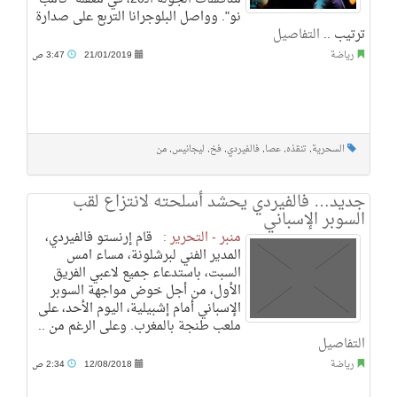
نو". وواصل البلوجرانا التربع على صدارة
ترتيب ..
التفاصيل
رياضة
21/01/2019
3:47 ص
السحرية
,
تنقذه
,
عصا
,
فالفيردي
,
فخ
,
ليجانيس
,
من
جديد… فالفيردي يحشد أسلحته لانتزاع لقب
السوبر الإسباني
منبر - التحرير :
قام إرنستو فالفيردي،
المدير الفني لبرشلونة، مساء امس
السبت، باستدعاء جميع لاعبي الفريق
الأول، من أجل خوض مواجهة السوبر
الإسباني أمام إشبيلية، اليوم الأحد، على
ملعب طنجة بالمغرب. وعلى الرغم من ..
التفاصيل
رياضة
12/08/2018
2:34 ص