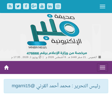
الخميس , 21 صفر 1448 هـ ,
6 أغسطس 2026 م |
يونيو 1, 2026 , 17:35 م
رئيس التحرير : محمد أحمد القرني @mgarni15