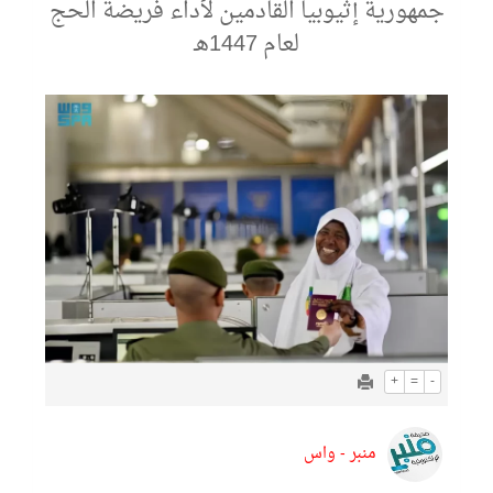
جمهورية إثيوبيا القادمين لأداء فريضة الحج
لعام 1447هـ
+
=
-
منبر - واس