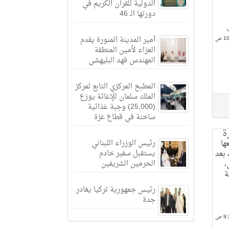
الدولية للقرآن الكريم في
دورتها الـ 46
أمير المدينة المنورة يقدم
العزاء لأمين المنطقة
المهندس فهد البليهشي
المطبخ المركزي التابع لمركز
الملك سلمان للإغاثة يوزع
(25,000) وجبة غذائية
ساخنة في قطاع غزة
ة
رئيس الوزراء اللبناني
ها
يستقبل سفير خادم
 بعد
الحرمين الشريفين
ي،
ة
رئيس جمهورية تركيا يغادر
جدة