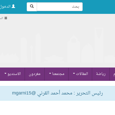
الدخول 
السبت , 
م
رياضة
المقالات
مجتمعنا
مغردون
الاستديو
رئيس التحرير : محمد أحمد القرني @mgarni15