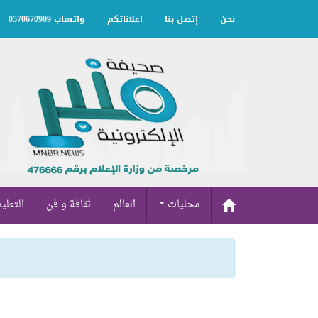
نحن
إتصل بنا
اعلاناتكم
واتساب 0570670909
محليات
العالم
ثقافة و فن
التعلي