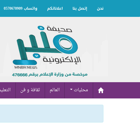
نحن
إتصل بنا
اعلاناتكم
واتساب 0570670909
محليات
العالم
ثقافة و فن
التعلي