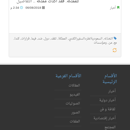
للمملكة. فقد أكدت مملكة ..
التفاصيل
أخبار
06/08/2018
2:34 م
اتخذته
,
السعوديةتطردالسفيرالكندي
,
المملكة
,
تقف
,
دول
,
ضد
,
فيما
,
قرارات
,
كندا
,
مع
,
من
,
ومؤسسات
الأقسام
الأقسام الفرعية
الرئيسية
المقالات
أخبار
الفيديو
أخبار دولية
الصوتيات
ثقافة و فن
الصور
أخبار إقتصادية
الملفات
المجتمع