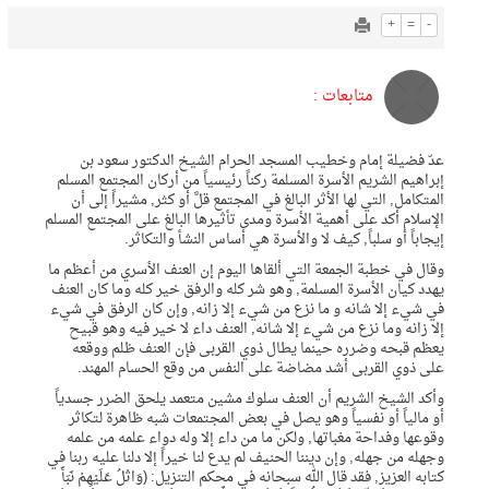
+
=
-
متابعات :
عدّ فضيلة إمام وخطيب المسجد الحرام الشيخ الدكتور سعود بن
إبراهيم الشريم الأسرة المسلمة ركناً رئيسياً من أركان المجتمع المسلم
المتكامل, التي لها الأثر البالغ في المجتمع قلَّ أو كثر, مشيراً إلى أن
الإسلام أكد على أهمية الأسرة ومدى تأثيرها البالغ على المجتمع المسلم
إيجاباً أو سلباً, كيف لا والأسرة هي أساس النشأ والتكاثر.
وقال في خطبة الجمعة التي ألقاها اليوم إن العنف الأسري من أعظم ما
يهدد كيان الأسرة المسلمة, وهو شر كله والرفق خير كله وما كان العنف
في شيء إلا شانه و ما نزع من شيء إلا زانه, وإن كان الرفق في شيء
إلا زانه وما نزع من شيء إلا شانه, العنف داء لا خير فيه وهو قبيح
يعظم قبحه وضرره حينما يطال ذوي القربى فإن العنف ظلم ووقعه
على ذوي القربى أشد مضاضة على النفس من وقع الحسام المهند.
وأكد الشيخ الشريم أن العنف سلوك مشين متعمد يلحق الضرر جسدياً
أو مالياً أو نفسياً وهو يصل في بعض المجتمعات شبه ظاهرة لتكاثر
وقوعها وفداحة مغباتها, ولكن ما من داء إلا وله دواء علمه من علمه
وجهله من جهله, وإن ديننا الحنيف لم يدع لنا خيراً إلا دلنا عليه ربنا في
كتابه العزيز, فقد قال الله سبحانه في محكم التنزيل: (وَاتْلُ عَلَيْهِمْ نَبَأَ