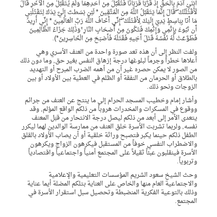
ابْنَيْ آدَمَ بِالْحَقِّ إِذْ قَرَّبَا قُرْبَانًا فَتُقُبِّلَ مِنْ أَحَدِهِمَا وَلَمْ يُتَقَبَّلْ مِنَ الْآخَرِ قَالَ
لَأَقْتُلَنَّكَ ۖ قَالَ إِنَّمَا يَتَقَبَّلُ اللَّهُ مِنَ الْمُتَّقِينَ * لَئِن بَسَطتَ إِلَيَّ يَدَكَ لِتَقْتُلَنِي
مَا أَنَا بِبَاسِطٍ يَدِيَ إِلَيْكَ لِأَقْتُلَكَ ۖ إِنِّي أَخَافُ اللَّهَ رَبَّ الْعَالَمِينَ * إِنِّي أُرِيدُ
أَن تَبُوءَ بِإِثْمِي وَإِثْمِكَ فَتَكُونَ مِنْ أَصْحَابِ النَّارِ ۚ وَذَٰلِكَ جَزَاءُ الظَّالِمِينَ
فَطَوَّعَتْ لَهُ نَفْسُهُ قَتْلَ أَخِيهِ فَقَتَلَهُ فَأَصْبَحَ مِنَ الْخَاسِرِينَ*).
ولفت النظر إلى أن هذه تعد صورة واحدة من العنف الأسري وهي
أعلاها خطراً وجرماً لبلوغها درجة إزهاق النفس بغير حق, وما دون ذلك
من الصور لا يمكن حصره غير أن من أهمه الضرب المبرح أو التهديد
بالطلاق أو الحرمان من النفقة أو الظلم في العطية بين الأولاد أو بين
الزوجات ونحو ذلك.
وأشار إمام وخطيب المسجد الحرام إلى ما ينتج عن العنف من جرائم
ووقوع في المسكرات والمخدرات هروباً من ذلكم الواقع المؤلم, وقد
يتعدى الأمر إلى أبعد من ذلكم ليصل درجة الانتحار من قبَل المعنف
نفسه, ولربما تشربت الأسرة خلق العنف من ممارسة الوالدين لهما ليكرر
الطفل ذلكم حينما يكبر فتصبح وراثة خلقية أو أن يصاب الأولاد بالقلق
والاضطراب النفسي خوفاً من المستقبل فيكرهون الزواج ويكرهون
الأسرة فينقلبون عبئاً ثقيلاً على المجتمع أمنياً واجتماعياً واقتصادياً
وتربوياً.
وحث الشيخ سعود الشريم المؤسسات التعليمية والإعلامية
والاجتماعية العام منها والخاص على العناية بتلكم المضلة أيما عناية
وذلك بالتوعية الفكرية المنضبطة وتحصيل سبل استقرار الأسرة في
المجتمع.