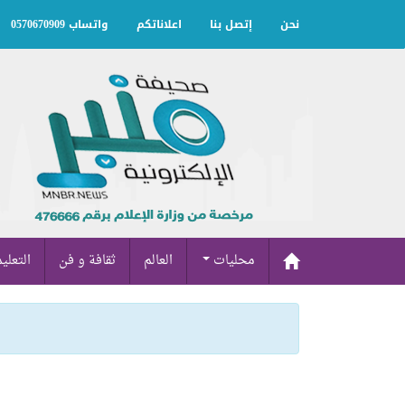
نحن
إتصل بنا
اعلاناتكم
واتساب 0570670909
محليات
العالم
ثقافة و فن
التعلي