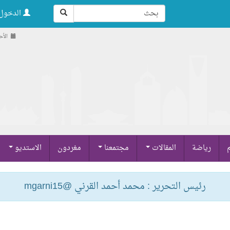
الدخول 
الأحد , 24 ص
م
رياضة
المقالات
مجتمعنا
مغردون
الاستديو
رئيس التحرير : محمد أحمد القرني @mgarni15