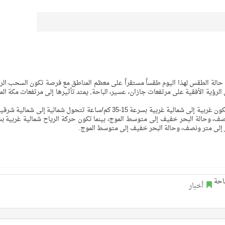
عن حالة الطقس لهذا اليوم طقساً مستقراً على معظم المناطق مع فرصة تكون السحب الر
رؤية الأفقية على مرتفعات جازان، عسير، الباحة, يمتد تأثيرها إلى مرتفعات مكة الم
وأورد التقرير حركة الرياح السطحية على البحر الأحمر ستكون غربية إلى شمالية غربية بسرعة 15-35 كم/ساعة تتحول شمالية إلى شمال
ى متر ونصف، وحالة البحر خفيف إلى متوسط الموج، بينما تكون حركة الرياح شمالية غربية 
أخبار