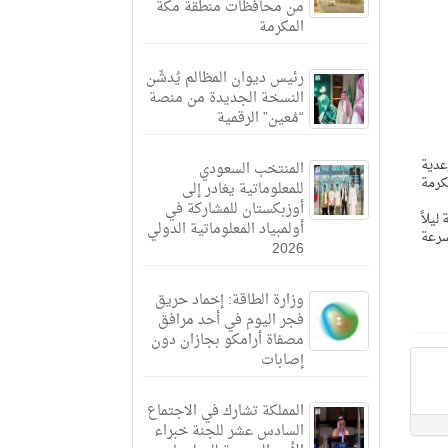
من محافظات منطقة مكة
المكرمة
رئيس ديوان المظالم يُدشّن
النسخة الجديدة من منصة
“مُعين” الرقمية
عدية
المنتخب السعودي
كرمة
للمعلوماتية يغادر إلى
أوزبكستان للمشاركة في
ية شرقية ليلاً
أولمبياد المعلوماتية الدولي
بسرعة
2026
وزارة الطاقة: إخماد حريق
فجر اليوم في أحد مرافق
مصفاة أرامكو بجازان دون
إصابات
المملكة تشارك في الاجتماع
السادس عشر للجنة خبراء