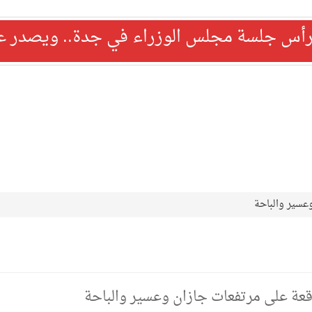
رأس جلسة مجلس الوزراء في جدة.. ويصدر عدد
عسير والباحة
قعة على مرتفعات جازان وعسير والباحة