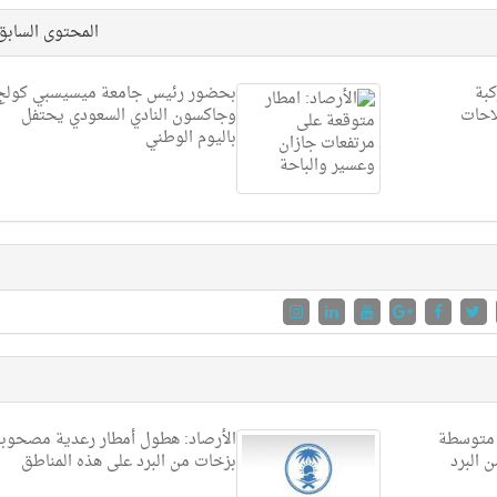
المحتوى الساب
دعي 3990 مركبة
بحضور رئيس جامعة ميسيسبي كولج
لاحات
وجاكسون النادي السعودي يحتفل
باليوم الوطني
 متوسطة
الأرصاد: هطول أمطار رعدية مصحوب
 البرد
بزخات من البرد على هذه المناطق