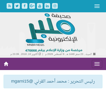
السبت , 23 صفر 1448 هـ ,
8 أغسطس 2026 م |
أكتوبر 10, 2016 , 23:39 م
رئيس التحرير : محمد أحمد القرني @mgarni15