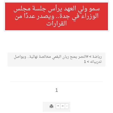
سمو ولي العهد يرأس جلسة مجلس
الوزراء في جدة.. ويصدر عددًا من
القرارات
رياضة
>
#النصر يمنح ريان البقمي مخالصة نهائية.. ويواصل
تدريباته
>
1
1
+
=
-