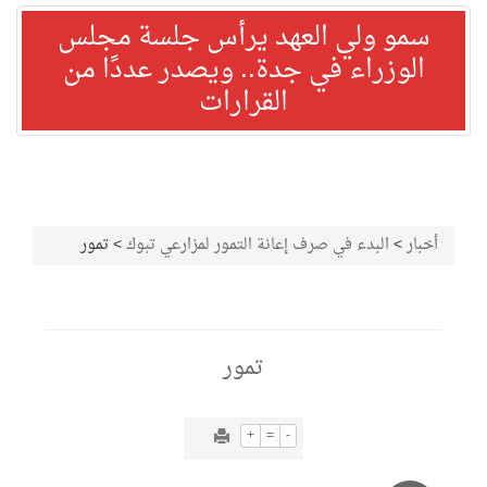
سمو ولي العهد يرأس جلسة مجلس
الوزراء في جدة.. ويصدر عددًا من
القرارات
أخبار
>
البدء في صرف إعانة التمور لمزارعي تبوك
>
تمور
تمور
+
=
-