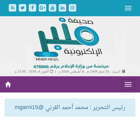
السبت , 23 صفر 1448 هـ ,
8 أغسطس 2026 م |
أكتوبر 4, 2016 , 13:30 م
رئيس التحرير : محمد أحمد القرني @mgarni15