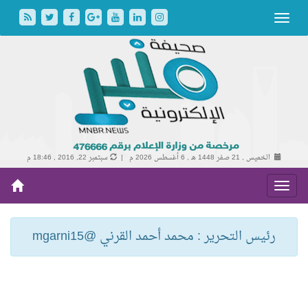
الخميس , 21 صفر 1448 هـ ,
6 أغسطس 2026 م |
سبتمبر 22, 2016 , 18:46 م
رئيس التحرير : محمد أحمد القرني @mgarni15