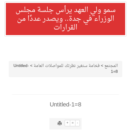
سمو ولي العهد يرأس جلسة مجلس
الوزراء في جدة.. ويصدر عددًا من
القرارات
المجتمع
>
فخامة ستغير نظرتك للمواصلات العامة
>
Untitled-
1=8
Untitled-1=8
+
=
-