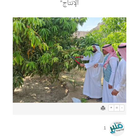
الإنتاج”
+
=
-
1