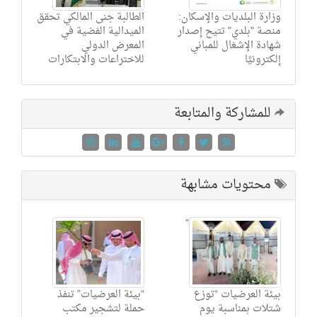
وزارة البلديات والإسكان:
الطالبة جنى المالكي تحقق
منصة "بلدي" تتيح إصدار
الميدالية الفضية في
شهادة الإشغال للمباني
المعرض الدولي
إلكترونيًا
للاختراعات والابتكارات
للمشاركة والمتابعة
محتويات مشابهة
”
بيئة العرضيات “توزع
“بيئة العرضيات” تنفذ
شتلات بمناسبة يوم
حملة لتشجير مكتب