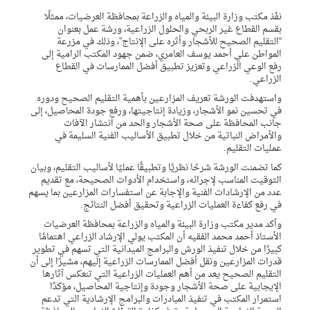
نفّذ مكتب وزارة البيئة والمياه والزراعة بمحافظة العرضيات، ممثلًا
بقسم القطاع غير الربحي والحلول الزراعية، ورشة عمل بعنوان
“التقليم الصحيح للأشجار وأثره على الإنتاج”، وذلك في مزرعة
المواطن علي أحمد يوسف العامري، ضمن جهود المكتب الرامية إلى
رفع الوعي الزراعي وتعزيز تطبيق أفضل الممارسات في القطاع
الزراعي.
واستهدفت الورشة تعريف المزارعين بأهمية التقليم الصحيح ودوره
في تحسين نمو الأشجار، وزيادة إنتاجيتها، ورفع جودة المحاصيل، إلى
جانب المحافظة على صحة الأشجار والحد من انتشار الآفات
والأمراض النباتية من خلال تطبيق الأساليب الفنية السليمة في
عمليات التقليم.
كما تضمنت الورشة شرحًا نظريًا وتطبيقًا عمليًا لأساليب التقليم، وبيان
التوقيت المناسب لإجرائه، واستخدام الأدوات الصحيحة، مع تقديم
عدد من الإرشادات الفنية والإجابة عن استفسارات المزارعين بما يسهم
في رفع كفاءة العمليات الزراعية وتحقيق أفضل النتائج.
وأكد مدير مكتب وزارة البيئة والمياه والزراعة بمحافظة العرضيات
الأستاذ أحمد محمد الفقيه أن المكتب يولي الإرشاد الزراعي اهتمامًا
كبيرًا من خلال تنفيذ الورش والبرامج الميدانية التي تسهم في تطوير
قدرات المزارعين ونقل أفضل الممارسات الزراعية إليهم، مشيرًا إلى أن
التقليم الصحيح يعد من أهم العمليات الزراعية التي تنعكس آثارها
الإيجابية على صحة الأشجار وجودة وإنتاجية المحاصيل، مؤكدًا
استمرار المكتب في تنفيذ المبادرات والبرامج الإرشادية التي تدعم