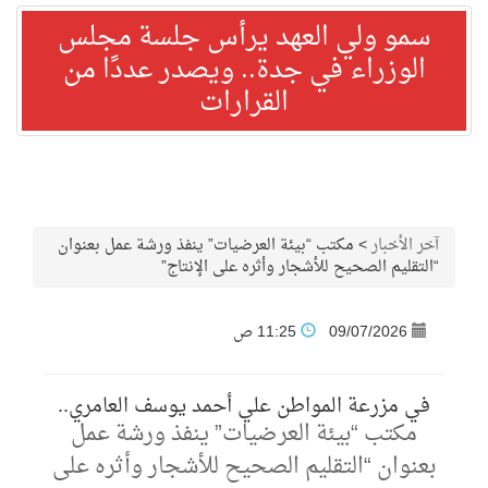
سمو ولي العهد يرأس جلسة مجلس
الوزراء في جدة.. ويصدر عددًا من
القرارات
آخر الأخبار
>
مكتب “بيئة العرضيات” ينفذ ورشة عمل بعنوان
“التقليم الصحيح للأشجار وأثره على الإنتاج”
09/07/2026
11:25 ص
في مزرعة المواطن علي أحمد يوسف العامري..
مكتب “بيئة العرضيات” ينفذ ورشة عمل
بعنوان “التقليم الصحيح للأشجار وأثره على