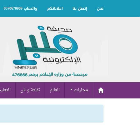
نحن
إتصل بنا
اعلاناتكم
واتساب 0570670909
محليات
العالم
ثقافة و فن
التعلي