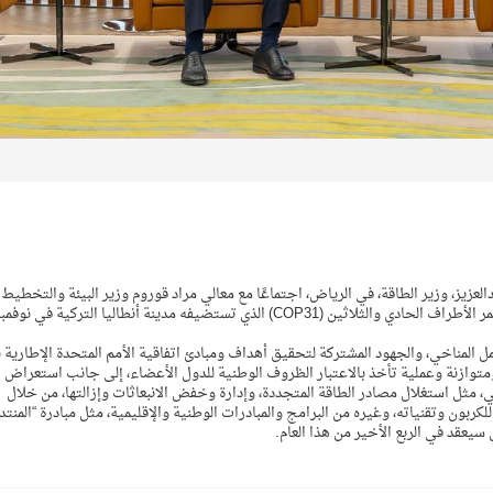
لعزيز، وزير الطاقة، في الرياض، اجتماعًا مع معالي مراد قوروم وزير البيئة والتخطيط
العمراني والتغير المناخي في الجمهورية التركية رئيس مؤتمر الأطراف الحادي والثلاثين (COP31) الذي تستضيفه مدينة أنطاليا التركية في نوفم
 المناخي، والجهود المشتركة لتحقيق أهداف ومبادئ اتفاقية الأمم المتحدة الإطارية 
توازنة وعملية تأخذ بالاعتبار الظروف الوطنية للدول الأعضاء، إلى جانب استعراض
خي، مثل استغلال مصادر الطاقة المتجددة، وإدارة وخفض الانبعاثات وإزالتها، من خلال
لكربون وتقنياته، وغيره من البرامج والمبادرات الوطنية والإقليمية، مثل مبادرة “المنتد
ي سيعقد في الربع الأخير من هذا العام.