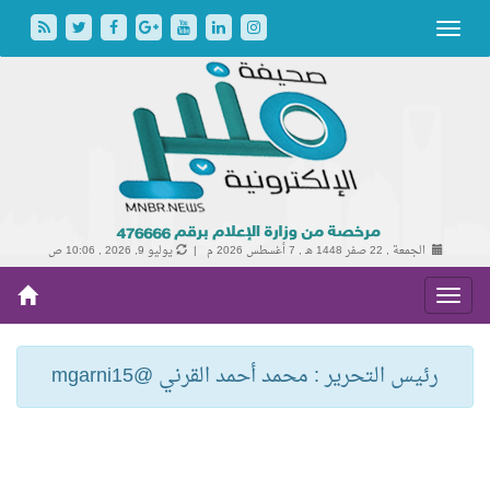
الجمعة , 22 صفر 1448 هـ ,
7 أغسطس 2026 م |
يوليو 9, 2026 , 10:06 ص
رئيس التحرير : محمد أحمد القرني @mgarni15