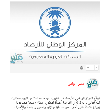
+
=
-
منبر - واس
توقّع المركز الوطني للأرصاد في تقريره عن حالة الطقس اليوم -بمشيئة
الله تعالى-، أنه لا تزال الفرصة مهيأة لهطول أمطار رعدية مصحوبة
برياح نشطة على أجزاء من مناطق جازان وعسير والباحة والأجزاء