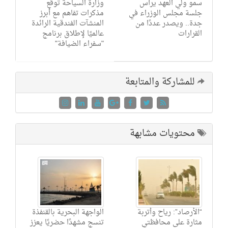
سمو ولي العهد يرأس
وزارة السياحة توقّع
جلسة مجلس الوزراء في
مذكرات تفاهم مع أبرز
جدة.. ويصدر عددًا من
المنشآت الفندقية الرائدة
القرارات
عالميًا لإطلاق برنامج
"سفراء الضيافة"
للمشاركة والمتابعة
محتويات مشابهة
“الأرصاد”: رياح وأتربة
الواجهة البحرية بالقنفذة
مثارة على محافظتي
تنسج مشهدًا حضريًا يعزز