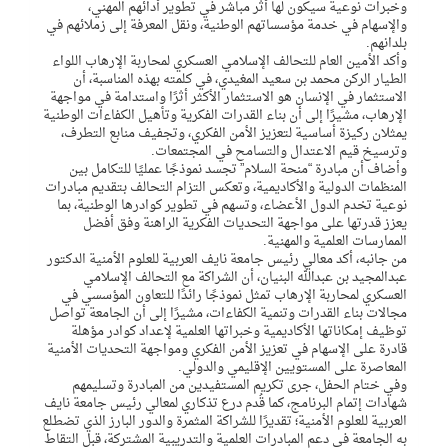
وخبرات نوعية سيكون لها أثر مباشر في تطوير أدائهم المهني،
والإسهام في خدمة مؤسساتهم الوطنية، ونقل المعرفة إلى زملائهم في
بلدانهم.
وأكد الأمين العام للتحالف الإسلامي العسكري لمحاربة الإرهاب اللواء
الطيار الركن محمد بن سعيد المغيدي، في كلمته بهذه المناسبة، أن
الاستثمار في الإنسان هو الاستثمار الأكثر أثرًا واستدامة في مواجهة
الإرهاب، مشيرًا إلى أن بناء القدرات الفكرية وتأهيل الكفاءات الوطنية
يمثلان ركيزة أساسية لتعزيز الأمن الفكري، وتجفيف منابع التطرف،
وترسيخ قيم الاعتدال والتسامح في المجتمعات.
وأضاف أن مبادرة “منحة السلام” تجسد نموذجًا عمليًا للتكامل بين
المنظمات الدولية والأكاديمية، وتعكس التزام التحالف بتقديم مبادرات
نوعية تخدم الدول الأعضاء، وتسهم في تطوير كوادرها الوطنية، بما
يعزز قدرتها على مواجهة التحديات الفكرية الراهنة وفق أفضل
الممارسات العلمية والمهنية.
من جانبه، أكد معالي رئيس جامعة نايف العربية للعلوم الأمنية الدكتور
عبدالمجيد بن عبدالله البنيان، أن الشراكة مع التحالف الإسلامي
العسكري لمحاربة الإرهاب تمثل نموذجًا رائدًا للتعاون المؤسسي في
مجالات بناء القدرات وتنمية الكفاءات، مشيرًا إلى أن الجامعة تواصل
توظيف إمكاناتها الأكاديمية وخبراتها العلمية لإعداد كوادر مؤهلة
قادرة على الإسهام في تعزيز الأمن الفكري ومواجهة التحديات الأمنية
المعاصرة على المستويين الإقليمي والدولي.
وفي ختام الحفل، جرى تكريم المستفيدين من المبادرة وتسليمهم
شهادات إتمام البرنامج، كما قُدم درع تذكاري لمعالي رئيس جامعة نايف
العربية للعلوم الأمنية؛ تقديرًا للشراكة المثمرة والدور البارز الذي تضطلع
به الجامعة في دعم المبادرات العلمية والتدريبية المشتركة، قبل التقاط