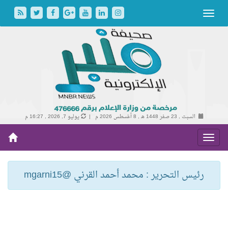
السبت , 23 صفر 1448 هـ ,
8 أغسطس 2026 م |
يوليو 7, 2026 , 16:27 م
رئيس التحرير : محمد أحمد القرني @mgarni15