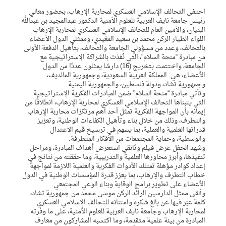
احتفى التحالف الإسلامي العسكري لمحاربة الإرهاب، بحضور معالي
رئيس جامعة نايف العربية للعلوم الأمنية الدكتور عبدالمجيد بن عبدالله
البنيان، والأمين العام للتحالف الإسلامي العسكري لمحاربة الإرهاب
اللواء الطيار الركن محمد بن سعيد المغيدي، وممثلي الدول الأعضاء
بالتحالف، وعدد من مسؤولي الجامعة والتحالف، بتأهيل الدفعة الأولى
من مبادرة “منحة السلام”، التي نُفذت بالشراكة الإستراتيجية مع
الجامعة، واختتمت بتخريج (16) دارسًا يمثلون عددًا من الدول
الأعضاء، هي: المملكة العربية السعودية، وجمهورية المالديف،
وجمهورية تشاد، ودولة فلسطين، والجمهورية اليمنية.
وتأتي مبادرة “منحة السلام” ضمن المبادرات الفكرية الإستراتيجية
التي يتبناها التحالف الإسلامي العسكري لمحاربة الإرهاب، انطلاقًا من
إيمانه بأن المواجهة الفكرية تمثل أحد أهم مرتكزات محاربة الإرهاب
والتطرف، وذلك من خلال بناء وتأهيل الكفاءات الوطنية، وتعزيز
قدراتها العلمية والعملية، بما يسهم في ترسيخ قيم الاعتدال
والوسطية، وحماية المجتمعات من الأفكار المتطرفة.
وشهد الحفل عرض فيلم وثائقي استعرض أهداف المبادرة، ومراحل
تنفيذها، وأبرز محاورها العلمية والتدريبية، وما حققته من نتائج في
إعداد كوادر مؤهلة تمتلك الأدوات الفكرية والعلمية اللازمة لمواجهة
خطاب التطرف والإرهاب، بما يعزز قدرة المؤسسات الوطنية في الدول
الأعضاء على تطوير برامج الوقاية وبناء الوعي المجتمعي.
وألقى ممثل الدارسين الرائد الركن موسى محمد من جمهورية تشاد،
كلمة عبّر فيها عن بالغ شكره وامتنانه للتحالف الإسلامي العسكري
لمحاربة الإرهاب وجامعة نايف العربية للعلوم الأمنية، على ما وفرته
المبادرة من بيئة علمية متقدمة، وما اكتسبه المشاركون من معارف