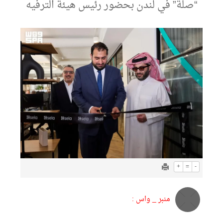
“صلة” في لندن بحضور رئيس هيئة الترفيه
+
=
-
منبر _ واس :