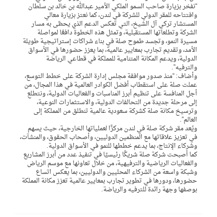
“نفخر بزيارة صاحب السمو الملكي الأمير عبدالله بن خالد بن سلطان
وافتتاحه للمقر الدولي للشركة في لندن، كما نعتز بزيارة معالي
المستشار تركي آل الشيخ، التي تعكس الدعم الذي يحظى به مسار
الشركة وتطلعاتها المستقبلية، وتمثل هذه الخطوة دافعًا لمواصلة
مسيرة النمو، وتجسد طموح صلة في بناء شراكات إستراتيجية طويلة
الأمد، وتقديم تجارب بمعايير عالمية، بما يعزز حضورها في الأسواق
الدولية، ويدعم المكانة المتنامية للمملكة في قطاعي الرياضة
والترفيه”.
وأضاف: “منذ صدور موافقة مجلس إدارة الشركة على خطط التوسع،
عملت صلة على استقطاب أفضل الكوادر العالمية في هذا المجال، من
أجل المنافسة على تنظيم أبرز المناسبات والفعاليات الدولية، ونتطلع
إلى مرحلة جديدة من التحالفات الدولية، والاستثمارات النوعية،
وترسيخ مكانة صلة كشركة سعودية عالمية تنطلق من المملكة إلى
العالم”.
ويُعد مقر شركة صلة في لندن مركزًا لعملياتها الخارجية، حيث يسهم
في تعزيز علاقاتها مع المنظمين الدوليين، وأصحاب الحقوق، والمنشآت،
وشركاء الإنتاج، بما يدعم خططها للنمو في الأسواق الدولية.
كما أصبحت شركة صلة شريكًا رئيسيًا في تنفيذ عدد من أبرز المشاريع
والفعاليات الرياضية والترفيهية، من خلال تعاونها مع موسم الرياض
وشبكة واسعة من الشركاء المحليين والدوليين، بما يعكس اتساع
حضورها، ودورها في تطوير تجارب بمعايير عالمية تعزز مكانة المملكة
بوصفها وجهة رائدة للترفيه والرياضة.