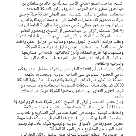
افتتح صاحب السمو الملكي الأمير عبدالله بن خالد بن سلطان بن
عبدالعزيز، سفير خادم الحرمين الشريفين لدى المملكة المتحدة
لبريطانيا العظمى وأيرلندا الشمالية، المقر الدولي لشركة صلة -إحدى
شركات صندوق الاستثمارات العامة- في العاصمة البريطانية لندن،
مساء اليوم، بحضور معالي رئيس مجلس إدارة الهيئة العامة للترفيه
(GEA) المستشار تركي بن عبدالمحسن آل الشيخ، وبحضور العضو
المنتدب لشركة صلة الدكتور راكان الحارثي، وعدد من قيادات الشركة.
وعقب مراسم الافتتاح، تجول سموه ومعاليه في مرافق المقر، واطلعا
على سير العمل، واستمعا إلى عرض تناول إستراتيجية الشركة،
ومستهدفاتها خارج المملكة، وأبرز تحالفاتها، إضافة إلى مشاريعها
الحالية والمبادرات التي تعمل على تنفيذها في مجالات الرياضة
والترفيه والثقافة.
وأكد سمو السفير أن افتتاح المقر الدولي لشركة صلة في لندن يعكس
تنامي الحضور السعودي على الساحة الدولية، ويجسد ما تشهده
المملكة من تطور في قطاعي الرياضة والترفيه في ظل رؤية المملكة
2030، كما يؤكد متانة العلاقات السعودية البريطانية وما تتيحه من
فرص لتعزيز التعاون بين البلدين، متمنيًا للشركة مزيدًا من النجاح
والنمو.
وقال معالي المستشار تركي آل الشيخ: “تمثل شركة صلة اليوم نموذجًا
وطنيًا قادرًا على المنافسة عالميًا، بما تمتلكه من خبرات متراكمة
وتحالفات نوعية أسهمت في تنفيذ عدد من أكبر المشاريع والفعاليات
الرياضية والترفيهية، ويأتي افتتاح هذا المقر في لندن كخطوة مهمة
لتعزيز حضورها في الأسواق الدولية، وتوسيع شبكة علاقاتها، ودعم
تنفيذ المزيد من المشاريع خلال المرحلة المقبلة”.
من جانبه، قال العضو المنتدب لشركة صلة الدكتور راكان الحارثي: