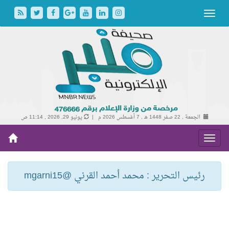
الجمعة , 22 صفر 1448 هـ ,
7 أغسطس 2026 م |
يونيو 29, 2026 , 11:14 ص
رئيس التحرير : محمد أحمد القرني @mgarni15