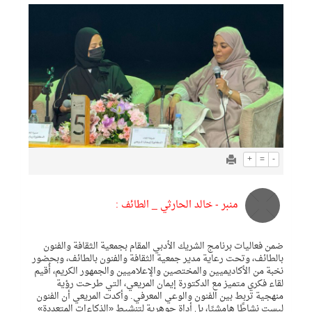
+
=
-
منبر - خالد الحارثي _ الطائف :
ضمن فعاليات برنامج الشريك الأدبي المقام بجمعية الثقافة والفنون
بالطائف، وتحت رعاية مدير جمعية الثقافة والفنون بالطائف، وبحضور
نخبة من الأكاديميين والمختصين والإعلاميين والجمهور الكريم، أُقيم
لقاء فكري متميز مع الدكتورة إيمان المريعي، التي طرحت رؤية
منهجية تربط بين الفنون والوعي المعرفي. وأكدت المريعي أن الفنون
ليست نشاطًا هامشيًا، بل أداة جوهرية لتنشيط «الذكاءات المتعددة»