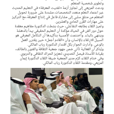
وتطوير شخصية المتعلم.
ودعت المريعي إلى تجاوز أزمة «تفتيت المعرفة» في التعليم الحديث
عبر اعتماد التعلم متعدد التخصصات، مشددة على ضرورة تحويل
المتعلم من متلقٍ سلبي إلى مشارك فاعل في إنتاج المعرفة، مع التركيز
على مهارات القرن الحادي والعشرين.
وتميز اللقاء بطابعه التفاعلي، حيث بسّطت الدكتورة مفاهيم معقدة
حول دور الفن في الحياة، مؤكدة أن التعليم الحقيقي يبدأ بالدهشة
وينتهي بالبناء. واختتمت الأمسية بتأكيدها أن التكامل المعرفي هو
السبيل للارتقاء بالإنسان، وأن «القادم أجمل» حين يقترن العمل
بالوعي. وأدارت الحوار بكل اقتدار الدكتورة رباب المالكي.
ويُذكر أن الفعالية تأتي ضمن جهود جمعية الثقافة والفنون بالطائف،
بقيادة الأستاذ فيصل الخديدي، لتعزيز الحراك الثقافي والتربوي.
وفي ختام اللقاء، كرّم مدير الجمعية ضيفة اللقاء الدكتورة إيمان
المريعي، ومقدمة اللقاء الدكتورة رباب المالكي.