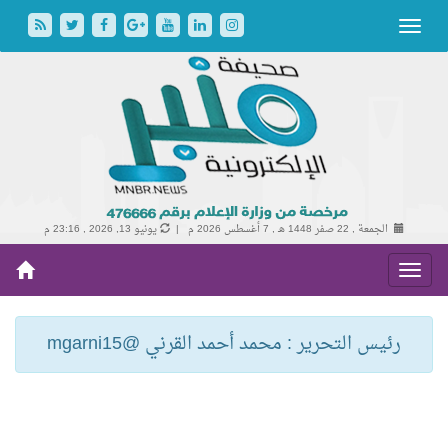
الجمعة , 22 صفر 1448 هـ ,
7 أغسطس 2026 م |
يونيو 13, 2026 , 23:16 م
رئيس التحرير : محمد أحمد القرني @mgarni15