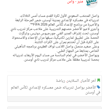
منبر - واس
واصل المنتخب السعودي الأول لكرة القدم، مساء أمس الثلاثاء،
تدريباته في معسكره الإعدادي بمدينة أوستن، ضمن المرحلة الرابعة
والأخيرة من برنامج الإعداد لكأس العالم FIFA 2026™.
وأجرى لاعبو الأخضر حصتهم التدريبية على ملاعب مركز تدريب نادي
أوستن، تحت إشراف المدير الفني جورجيوس دونيس، وتركّزت
الحصة على تطبيق تمارين تكتيكية، سبقها مران الإحماء والاستحواذ
على الكرة، قبل أن تُختتم بمران على الكرات الثابتة.
وعلى صعيد متصل، واصل اللاعب نواف العقيدي برنامجه التأهيلي
الخاص، بمتابعة من الجهاز الطبي.
ويواصل الأخضر، في تمام السادسة من مساء اليوم الأربعاء، تدريباته
بحصة تدريبية مغلقة على ملاعب مركز تدريب نادي أوستن.
آخر الأخبار
,
السلايدر
,
رياضة
الأخضر يواصل تدريباته ضمن معسكره الإعدادي لكأس العالم
في أوستن