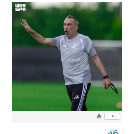
+
=
-