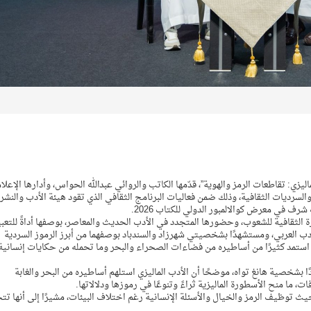
ليزي: تقاطعات الرمز والهوية”، قدّمها الكاتب والروائي عبدالله الحواس، وأدارها الإعلا
لسرديات الثقافية، وذلك ضمن فعاليات البرنامج الثقافي الذي تقود هيئة الأدب والنشر
ف في معرض كوالالمبور الدولي للكتاب 2026.
الثقافية للشعوب، وحضورها المتجدد في الأدب الحديث والمعاصر، بوصفها أداةً للتعبي
دب العربي، ومستشهدًا بشخصيتي شهرزاد والسندباد بوصفهما من أبرز الرموز السردية
عربي استمد كثيرًا من أساطيره من فضاءات الصحراء والبحر وما تحمله من حكايات إنسانية
 بشخصية هانغ تواه، موضحًا أن الأدب الماليزي استلهم أساطيره من البحر والغابة
ت، ما منح الأسطورة الماليزية ثراءً وتنوعًا في رموزها ودلالاتها.
 توظيف الرمز والخيال والأسئلة الإنسانية رغم اختلاف البيئات، مشيرًا إلى أنها تت