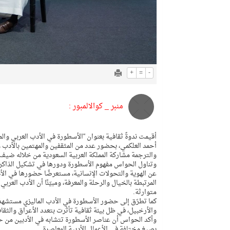
+
=
-
منبر _ كوالالمبور :
أقيمت ندوةٌ ثقافية بعنوان “الأسطورة في الأدب العربي والما
أحمد العلكمي، بحضور عدد من المثقفين والمهتمين بالأدب وا
والترجمة مشاركة المملكة العربية السعودية من خلاله ضيف شر
وتناول الحواس مفهوم الأسطورة ودورها في تشكيل الذاكرة 
عن الهوية والتحولات الإنسانية، مستعرضًا حضورها في الأ
المرتبطة بالخيال والرحلة والمعرفة، ومبيّنًا أن الأدب ال
متوارثة.
كما تطرّق إلى حضور الأسطورة في الأدب الماليزي مستشهدًا
والأرخبيل، في ظل بيئة ثقافية تأثرت بتعدد الأعراق والثقافا
وأكد الحواس أن عناصر الأسطورة تتشابه في الأدبين من حيث
بصيغ مختلفة في الأعمال الأدبية المعاصرة.