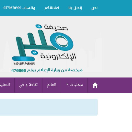
نحن
إتصل بنا
اعلاناتكم
واتساب 0570670909
محليات
العالم
ثقافة و فن
التعلي