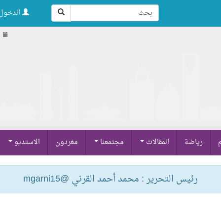
الدخول 
م
رياضة
المقالات
مجتمعنا
مغردون
الاستديو
رئيس التحرير : محمد أحمد القرني @mgarni15